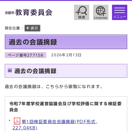
toggle
navigat
メニュー
現在位置：
表示
過去の会議摘録
2026年2月13日
ページ番号277158
過去の会議摘録
過去の会議摘録は、こちらから御覧になれます。
令和7年度学校運営協議会及び学校評価に関する検証委
員会
第1回検証委員会会議摘録(PDF形式,
227.04KB)