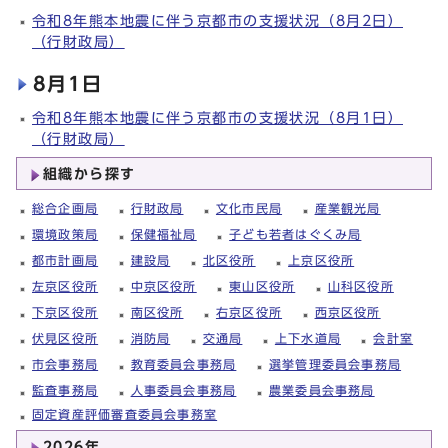
令和8年熊本地震に伴う京都市の支援状況（8月2日）
（行財政局）
8月1日
令和8年熊本地震に伴う京都市の支援状況（8月1日）
（行財政局）
組織から探す
総合企画局
行財政局
文化市民局
産業観光局
環境政策局
保健福祉局
子ども若者はぐくみ局
都市計画局
建設局
北区役所
上京区役所
左京区役所
中京区役所
東山区役所
山科区役所
下京区役所
南区役所
右京区役所
西京区役所
伏見区役所
消防局
交通局
上下水道局
会計室
市会事務局
教育委員会事務局
選挙管理委員会事務局
監査事務局
人事委員会事務局
農業委員会事務局
固定資産評価審査委員会事務室
2026年