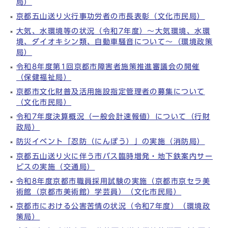
局）
京都五山送り火行事功労者の市長表彰（文化市民局）
大気、水環境等の状況（令和7年度）～大気環境、水環
境、ダイオキシン類、自動車騒音について～（環境政策
局）
令和8年度第1回京都市障害者施策推進審議会の開催
（保健福祉局）
京都市文化財普及活用施設指定管理者の募集について
（文化市民局）
令和7年度決算概況（一般会計速報値）について（行財
政局）
防災イベント「忍防（にんぽう）」の実施（消防局）
京都五山送り火に伴う市バス臨時増発・地下鉄案内サー
ビスの実施（交通局）
令和8年度京都市職員採用試験の実施（京都市京セラ美
術館（京都市美術館）学芸員）（文化市民局）
京都市における公害苦情の状況（令和7年度）（環境政
策局）