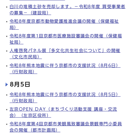
白川の堆積土砂を売却します。－令和8年度 買受事業者
の募集－（建設局）
令和8年度京都市動物愛護推進会議の開催（保健福祉
局）
令和8年度第1回京都市医療施設審議会の開催（保健福
祉局）
人権啓発パネル展「多文化共生社会について」の開催
（文化市民局）
令和8年熊本地震に伴う京都市の支援状況（8月6日）
（行財政局）
8月5日
令和8年熊本地震に伴う京都市の支援状況（8月5日）
（行財政局）
左京OPEN DAY（まちづくり活動支援 講座・交流
会）（左京区役所）
令和8年度第4回京都市美観風致審議会景観専門小委員
会の開催（都市計画局）