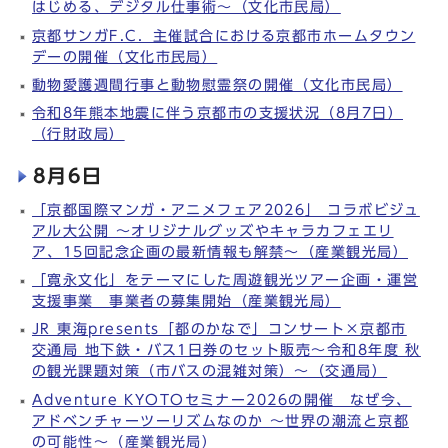
はじめる、デジタル仕事術～（文化市民局）
京都サンガF.C．主催試合における京都市ホームタウン
デーの開催（文化市民局）
動物愛護週間行事と動物慰霊祭の開催（文化市民局）
令和8年熊本地震に伴う京都市の支援状況（8月7日）
（行財政局）
8月6日
「京都国際マンガ・アニメフェア2026」 コラボビジュ
アル大公開 ～オリジナルグッズやキャラカフェエリ
ア、15回記念企画の最新情報も解禁～（産業観光局）
「寛永文化」をテーマにした周遊観光ツアー企画・運営
支援事業 事業者の募集開始（産業観光局）
JR 東海presents「都のかなで」コンサート×京都市
交通局 地下鉄・バス1日券のセット販売～令和8年度 秋
の観光課題対策（市バスの混雑対策）～（交通局）
Adventure KYOTOセミナー2026の開催 なぜ今、
アドベンチャーツーリズムなのか ～世界の潮流と京都
の可能性～（産業観光局）