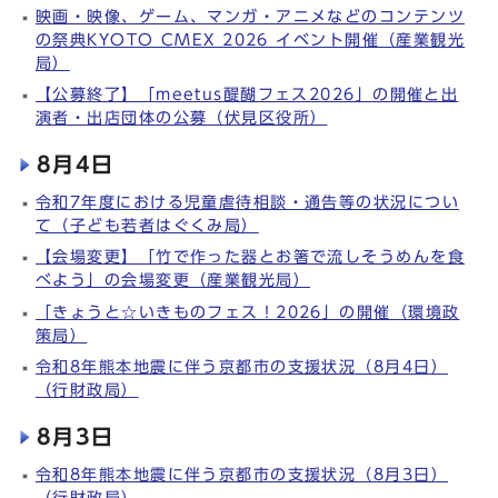
映画・映像、ゲーム、マンガ・アニメなどのコンテンツ
の祭典KYOTO CMEX 2026 イベント開催（産業観光
局）
【公募終了】「meetus醍醐フェス2026」の開催と出
演者・出店団体の公募（伏見区役所）
8月4日
令和7年度における児童虐待相談・通告等の状況につい
て（子ども若者はぐくみ局）
【会場変更】「竹で作った器とお箸で流しそうめんを食
べよう」の会場変更（産業観光局）
「きょうと☆いきものフェス！2026」の開催（環境政
策局）
令和8年熊本地震に伴う京都市の支援状況（8月4日）
（行財政局）
8月3日
令和8年熊本地震に伴う京都市の支援状況（8月3日）
（行財政局）