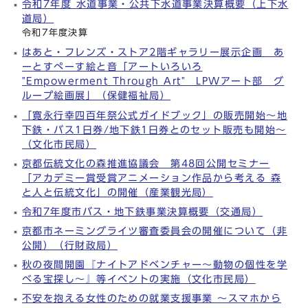
令和7年度 水道事業・公共下水道事業決算概要（上下水
道局）
令和7年度決算
はあと・フレンズ・ストア2階ギャラリー展示企画 あ
ーとすぺーす絵と音「アートいろいろ
"Empowerment Through Art" LPWアート部 グ
ループ絵画展」（保健福祉局）
「寛永行幸四百年祭公式ガイドブック」の販売開始～地
下鉄・バス1日券/地下鉄1日券とのセット販売も開始～
（文化市民局）
京都伝統文化の森推進協議会 第48回公開セミナー
「アカデミー賞受賞アニメーション作品から考える 森
と人と伝統文化」の開催（産業観光局）
令和7年度市バス・地下鉄事業決算概要（交通局）
京都市ネーミングライツ審査委員会の開催について（非
公開）（行財政局）
秋の夜間開園『ナイトアドベンチャー～動物の個性を学
べる宝探し～』等イベントの実施（文化市民局）
不安を抱える女性のための就業支援事業 ～スマホから