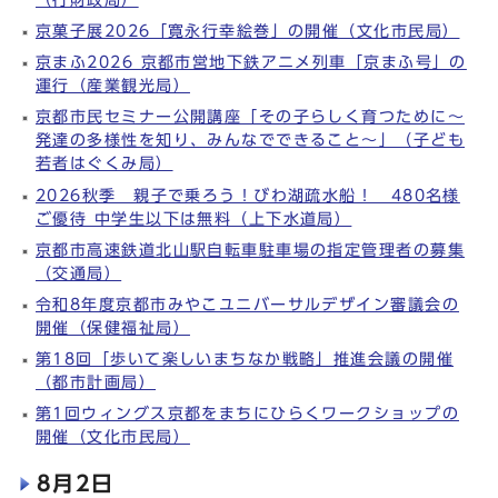
京菓子展2026「寛永行幸絵巻」の開催（文化市民局）
京まふ2026 京都市営地下鉄アニメ列車「京まふ号」の
運行（産業観光局）
京都市民セミナー公開講座「その子らしく育つために～
発達の多様性を知り、みんなでできること～」（子ども
若者はぐくみ局）
2026秋季 親子で乗ろう！びわ湖疏水船！ 480名様
ご優待 中学生以下は無料（上下水道局）
京都市高速鉄道北山駅自転車駐車場の指定管理者の募集
（交通局）
令和8年度京都市みやこユニバーサルデザイン審議会の
開催（保健福祉局）
第18回「歩いて楽しいまちなか戦略」推進会議の開催
（都市計画局）
第1回ウィングス京都をまちにひらくワークショップの
開催（文化市民局）
8月2日