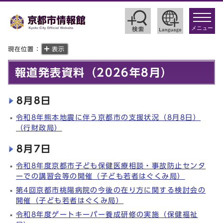
toggle
navigat
メニュー
現在位置：
表示
報道発表資料（2026年8月）
8月8日
令和8年熊本地震に伴う京都市の支援状況（8月8日）
（行財政局）
8月7日
令和8年度京都市子ども保健医療相談・事故防止センタ
ーでの講習会等の開催（子ども若者はぐくみ局）
第4回京都市桃陽病院の今後の在り方に関する検討会の
開催（子ども若者はぐくみ局）
令和8年度ゲートキーパー養成研修の実施（保健福祉