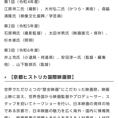
第1回（令和4年度）
江原祥二氏（撮影）、大村弘二氏（かつら・美術）、森脇
清隆氏（映像文化振興／学芸員）
第2回（令和5年度）
石原興氏（撮影監督）、太田米男氏（映画復元・保存）、
杉本祟氏（照明）
第3回（令和6年度）
井上充氏（小道具・持道具）、安田淳一氏（監督・編集
他）、山下智彦氏（監督）
【京都ヒストリカ国際映画祭】
世界でただひとつの“歴史映画”にこだわった映画祭。映画
上映に加え、世界各国から映画監督やプロデューサー、ス
タッフを招いてトークショーを行い、日本映画の発祥の地
である京都で、日本映画の魅力を広く海外・国内に情報発
信し、映画産業の振興とそれらを支える人材育成・人材交