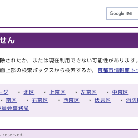
せん
削除されたか，または現在利用できない可能性があります
画面上部の検索ボックスから検索するか，
京都市情報館ト
ージ
北区
上京区
左京区
中京区
南区
右京区
西京区
伏見区
消防
委員会事務局
s reserved.