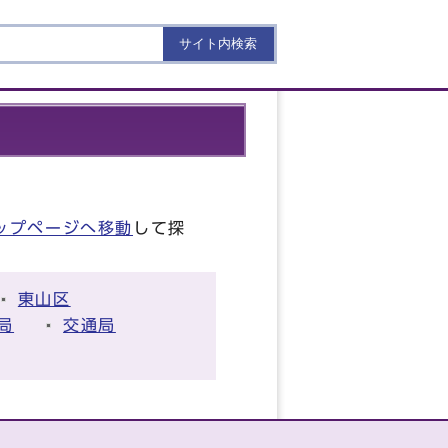
。
ップページへ移動
して探
東山区
局
交通局