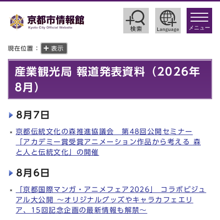
toggle
navigat
メニュー
現在位置：
表示
産業観光局 報道発表資料（2026年
8月）
8月7日
京都伝統文化の森推進協議会 第48回公開セミナー
「アカデミー賞受賞アニメーション作品から考える 森
と人と伝統文化」の開催
8月6日
「京都国際マンガ・アニメフェア2026」 コラボビジュ
アル大公開 ～オリジナルグッズやキャラカフェエリ
ア、15回記念企画の最新情報も解禁～