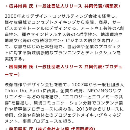
・桜井肖典 氏（
一般社団法人
リリース 共同代表/構想家）
2000年よりデザイン・コンサルティング会社を経営し、
様々な領域でコンセプトメイキングから空間、商品、サー
ビスまでをトータルにデザインする。アートや工芸等の<創
造性>、禅やマインドフルネス等の<哲学性>、地球環境や
地域文化等の<持続可能性>とビジネスの融合を専門とし
て、京都をはじめ日本各地で、自治体や企業のプロジェク
トに対する領域横断的なプランニングとディレクションを
実践する。
・
風間
美穂
氏（一般社団法人リリース 共同代表/プロデュ
ーサー）
映像制作やデザイン会社を経て、2007年から一般社団法人
Think the Earthに所属。企業や政府、NPO/NGOやク
リエイターなどの間を結び、“エコロジーとエコノミーの共
存”を目指し、環境コミュニケーション分野でコンテンツ製
作や新事業プロデュースに携わる。2013年からリリースに
参画、企業や自治体とのプロジェクトメイキングやマネジ
メント、事業プロデュースを担う。
・
前田展
広
氏（
株式会社
よい根 代表取締役）