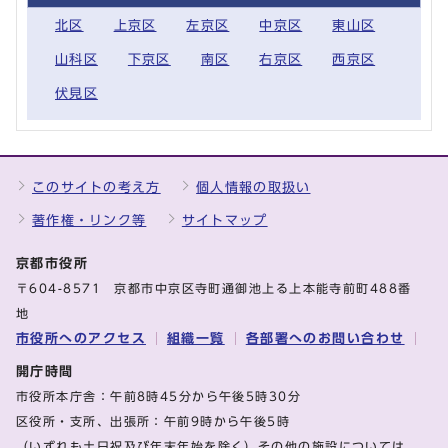
北区
上京区
左京区
中京区
東山区
山科区
下京区
南区
右京区
西京区
伏見区
このサイトの考え方
個人情報の取扱い
著作権・リンク等
サイトマップ
京都市役所
〒604-8571 京都市中京区寺町通御池上る上本能寺前町488番
地
市役所へのアクセス
組織一覧
各部署へのお問い合わせ
開庁時間
市役所本庁舎：午前8時45分から午後5時30分
区役所・支所、出張所：午前9時から午後5時
（いずれも土日祝及び年末年始を除く）その他の施設については、