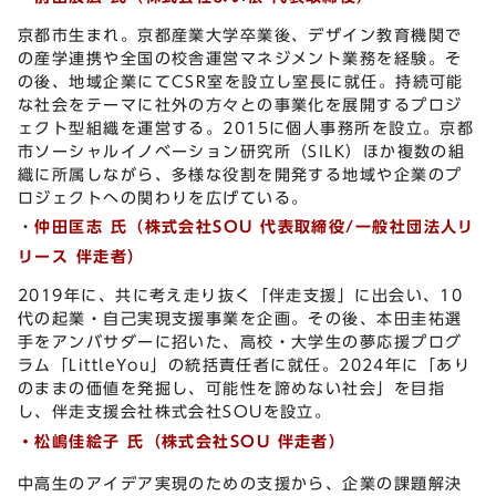
京都市生まれ。京都産業大学卒業後、デザイン教育機関で
の産学連携や全国の校舎運営マネジメント業務を経験。そ
の後、地域企業にてCSR室を設立し室長に就任。持続可能
な社会をテーマに社外の方々との事業化を展開するプロジ
ェクト型組織を運営する。2015に個人事務所を設立。京都
市ソーシャルイノベーション研究所（SILK）ほか複数の組
織に所属しながら、多様な役割を開発する地域や企業のプ
ロジェクトへの関わりを広げている。
・
仲田
匡
志
氏（株式会社SOU 代表取締役
/
一般社団法人リ
リース 伴走者）
2019年に、共に考え走り抜く「伴走支援」に出会い、10
代の起業・自己実現支援事業を企画。その後、本田圭祐選
手をアンバサダーに招いた、高校・大学生の夢応援プログ
ラム「LittleYou」の統括責任者に就任。2024年に「あり
のままの価値を発掘し、可能性を諦めない社会」を目指
し、伴走支援会社株式会社SOUを設立。
・松嶋
佳
絵子
氏（
株式会社
SOU 伴走者）
中高生のアイデア実現のための支援から、企業の課題解決