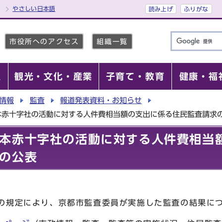
やさしい日本語
読み上げ
ふりがな
市役所へのアクセス
組織一覧
報
観光・文化・産業
子育て・教育
健康・福
情報
監査
報道発表資料・お知らせ
本赤十字社の活動に対する人件費相当額の支出に係る住民監査請求
本赤十字社の活動に対する人件費相当
の公表
項の規定により、京都市監査委員が実施した監査の結果に