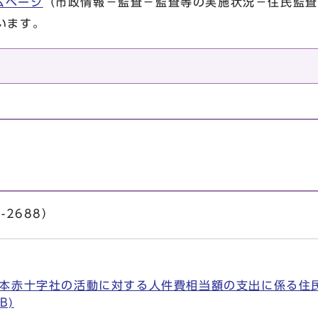
ムページ
（市政情報－監査－監査等の実施状況－住民監査
います。
-2688）
本赤十字社の活動に対する人件費相当額の支出に係る住
B)