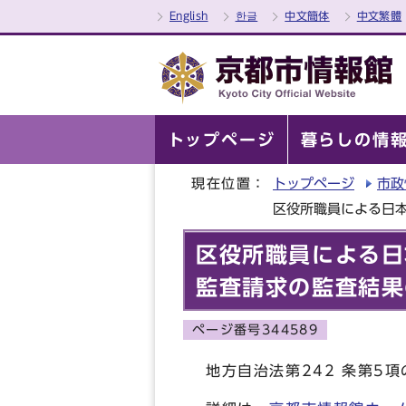
English
한글
中文簡体
中文繁體
トップページ
暮らしの情
現在位置：
トップページ
市政
区役所職員による日
区役所職員による日
監査請求の監査結果
ページ番号344589
地方自治法第242 条第5