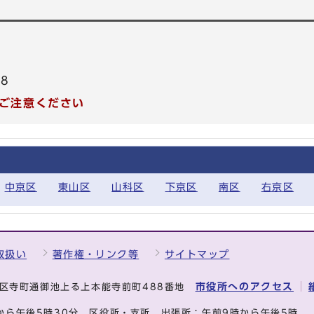
68
ご注意ください
中京区
東山区
山科区
下京区
南区
右京区
取扱い
著作権・リンク等
サイトマップ
市役所へのアクセス
中京区寺町通御池上る上本能寺前町488番地
から午後5時30分
区役所・支所、出張所：午前9時から午後5時