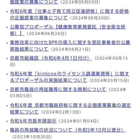
画提案の募集について
（2024年09月05日）
令和6年度「仕事と子育て両立促進研修」に関する研修
の企画提案の募集について
（2024年08月20日）
公募型プロポーザル【健康教育業務委託（安全衛生研
修）】
（2024年06月26日）
業務改革に向けたBPRの導入に関する受託事業者の公募
実施結果について
（2024年06月21日）
京都市組織図（令和6年4月1日付け）
（2024年05月15
日）
令和6年度「kintoneのライセンス調達業務等」に関す
るプロポーザルの実施結果について
（2024年03月15日）
京都市職員の再就職等に関する規制について
（2024年
03月05日）
令和6年度 京都市職員研修に関する企画提案募集の選定
結果について
（2024年02月13日）
令和6年市長年頭訓示
（2024年01月04日）
職員の再就職の状況について（令和5年10月公表分）
（2023年10月20日）