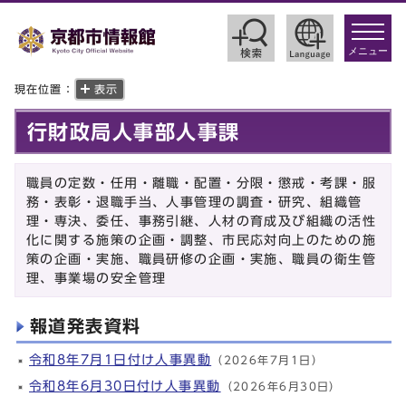
toggle
navigat
メニュー
現在位置：
表示
行財政局人事部人事課
職員の定数・任用・離職・配置・分限・懲戒・考課・服
務・表彰・退職手当、人事管理の調査・研究、組織管
理・専決、委任、事務引継、人材の育成及び組織の活性
化に関する施策の企画・調整、市民応対向上のための施
策の企画・実施、職員研修の企画・実施、職員の衛生管
理、事業場の安全管理
報道発表資料
令和8年7月1日付け人事異動
（2026年7月1日）
令和8年6月30日付け人事異動
（2026年6月30日）