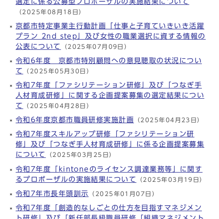
選定に係る公募型プロポーザルの実施結果について
（2025年08月18日）
京都市特定事業主行動計画「仕事と子育ていきいき活躍
プラン 2nd step」及び女性の職業選択に資する情報の
公表について
（2025年07月09日）
令和6年度 京都市特別顧問への意見聴取の状況につい
て
（2025年05月30日）
令和7年度「ファシリテーション研修」及び「つなぎ手
人材育成研修」に関する企画提案募集の選定結果につい
て
（2025年04月28日）
令和6年度京都市職員研修実施計画
（2025年04月23日）
令和7年度スキルアップ研修「ファシリテーション研
修」及び「つなぎ手人材育成研修」に係る企画提案募集
について
（2025年03月25日）
令和7年度「kintoneのライセンス調達業務等」に関す
るプロポーザルの実施結果について
（2025年03月19日）
令和7年市長年頭訓示
（2025年01月07日）
令和7年度「創造的なしごとの仕方を目指すマネジメン
ト研修」及び「新任部長級職員研修「組織マネジメント