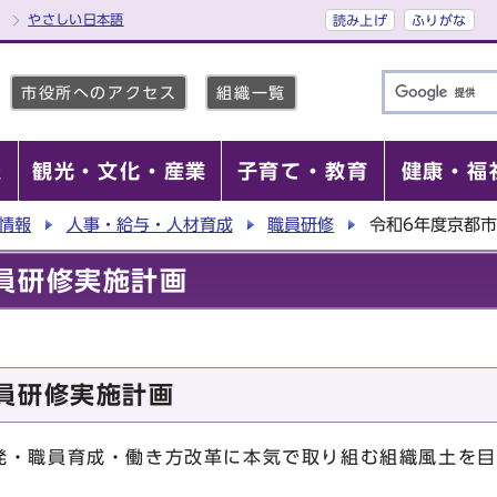
やさしい日本語
読み上げ
ふりがな
市役所へのアクセス
組織一覧
報
観光・文化・産業
子育て・教育
健康・福
情報
人事・給与・人材育成
職員研修
令和6年度京都
員研修実施計画
員研修実施計画
発・職員育成・働き方改革に本気で取り組む組織風土を目