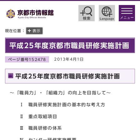
toggle
navigat
メニュー
現在位置：
表示
平成25年度京都市職員研修実施計画
2013年4月1日
ページ番号152478
平成25年度京都市職員研修実施計画
～「職員力」・「組織力」の向上を目指して～
Ⅰ 職員研修実施計画の基本的な考え方
Ⅱ 重点取組項目
Ⅲ 職員研修の体系
Ⅳ センター研修実施概要