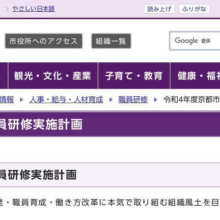
やさしい日本語
読み上げ
ふりがな
市役所へのアクセス
組織一覧
報
観光・文化・産業
子育て・教育
健康・福
情報
人事・給与・人材育成
職員研修
令和4年度京都
員研修実施計画
員研修実施計画
発・職員育成・働き方改革に本気で取り組む組織風土を目