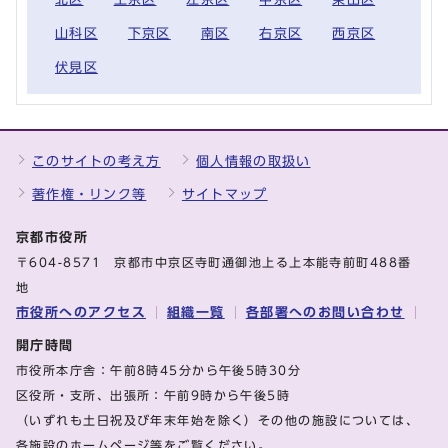
山科区
下京区
南区
右京区
西京区
伏見区
このサイトの考え方
個人情報の取扱い
著作権・リンク等
サイトマップ
京都市役所
〒604-8571 京都市中京区寺町通御池上る上本能寺前町488番
地
市役所へのアクセス
組織一覧
各部署へのお問い合わせ
開庁時間
市役所本庁舎：午前8時45分から午後5時30分
区役所・支所、出張所：午前9時から午後5時
（いずれも土日祝及び年末年始を除く）その他の施設については、
各施設のホームページ等をご覧ください。