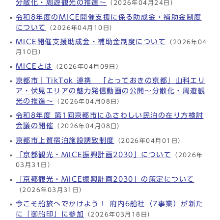
分散化・周遊観光の推進～
（2026年04月24日）
令和8年度のMICE開催支援に係る助成金・補助金制度
について
（2026年04月10日）
MICE開催支援助成金・補助金制度について
（2026年04
月10日）
MICEとは
（2026年04月09日）
京都市｜TikTok 連携 「とっておきの京都」山科エリ
ア・伏見エリアの魅力発信動画の公開～分散化・周遊観
光の推進～
（2026年04月08日）
令和8年度 第1回京都市にふさわしい民泊の在り方検討
会議の開催
（2026年04月08日）
京都市上質宿泊施設誘致制度
（2026年04月01日）
「京都観光・MICE振興計画2030」について
（2026年
03月31日）
「京都観光・MICE振興計画2030」の策定について
（2026年03月31日）
今こそ船旅へでかけよう！ 府内6船社（7事業）が新た
に「御船印」に参加
（2026年03月18日）