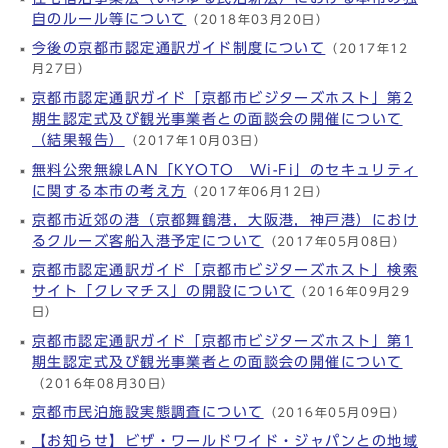
自のルール等について
（2018年03月20日）
今後の京都市認定通訳ガイド制度について
（2017年12
月27日）
京都市認定通訳ガイド「京都市ビジターズホスト」第2
期生認定式及び観光事業者との面談会の開催について
（結果報告）
（2017年10月03日）
無料公衆無線LAN「KYOTO Wi-Fi」のセキュリティ
に関する本市の考え方
（2017年06月12日）
京都市近郊の港（京都舞鶴港，大阪港，神戸港）におけ
るクルーズ客船入港予定について
（2017年05月08日）
京都市認定通訳ガイド「京都市ビジターズホスト」検索
サイト「クレマチス」の開設について
（2016年09月29
日）
京都市認定通訳ガイド「京都市ビジターズホスト」第1
期生認定式及び観光事業者との面談会の開催について
（2016年08月30日）
京都市民泊施設実態調査について
（2016年05月09日）
【お知らせ】ビザ・ワールドワイド・ジャパンとの地域