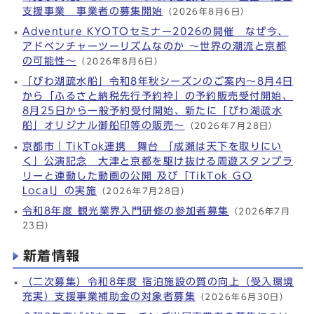
支援事業 事業者の募集開始
（2026年8月6日）
Adventure KYOTOセミナー2026の開催 なぜ今、
アドベンチャーツーリズムなのか ～世界の潮流と京都
の可能性～
（2026年8月6日）
「びわ湖疏水船」令和8年秋シーズンのご案内～8月4日
から「ふるさと納税先行予約枠」の予約販売受付開始、
8月25日から一般予約受付開始、新たに「びわ湖疏水
船」オリジナル御船印等の販売～
（2026年7月28日）
京都市｜TikTok連携 舞台 「成瀬は天下を取りにい
く」公演記念 大津と京都を駆け抜ける周遊スタンプラ
リーと連動した動画の公開 及び「TikTok GO
Local」の実施
（2026年7月28日）
令和8年度 観光業界入門研修の参加者募集
（2026年7月
23日）
新着情報
（二次募集）令和8年度 宿泊施設の質の向上（受入環境
充実）支援事業補助金の対象者募集
（2026年6月30日）