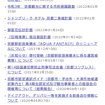
令和3年 京都観光に関する市民意識調査
（2022年03月
23日）
シャングリ・ラ ホテル 京都二条城計画
（2022年02月
02日）
御室花伝抄計画
（2022年01月24日）
「旧鳴滝寮」宿泊施設計画
（2022年01月24日）
京都駅前音楽噴水「AQUA FANTASY」のリニューア
ルについて
（2021年12月10日）
（お知らせ）寄付受納（京都駅前音楽噴水に係る運営経
費等）について
（2021年03月11日）
第14回国連犯罪防止刑事司法会議（京都コングレス）
について
（2021年02月25日）
京都市認定通訳ガイド（京都市・宇治市・大津市地域通
訳案内士）第4期生認定式及び観光事業者との面談会の
開催等について（結果報告）
（2020年08月13日）
テイクアウト，デリバリー等を実施する飲食店の情報に
ついて
（2020年05月27日）