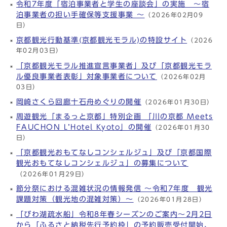
令和7年度「宿泊事業者と学生の座談会」の実施 ～宿
泊事業者の担い手確保等支援事業 ～
（2026年02月09
日）
京都観光行動基準(京都観光モラル)の特設サイト
（2026
年02月03日）
「京都観光モラル推進宣言事業者」及び「京都観光モラ
ル優良事業者表彰」対象事業者について
（2026年02月
03日）
岡崎さくら回廊十石舟めぐりの開催
（2026年01月30日）
周遊観光「まるっと京都」特別企画 「川の京都 Meets
FAUCHON L’Hotel Kyoto」の開催
（2026年01月30
日）
「京都観光おもてなしコンシェルジュ」及び「京都国際
観光おもてなしコンシェルジュ」の募集について
（2026年01月29日）
節分祭における混雑状況の情報発信 ～令和7年度 観光
課題対策（観光地の混雑対策）～
（2026年01月28日）
「びわ湖疏水船」令和8年春シーズンのご案内～2月2日
から「ふるさと納税先行予約枠」の予約販売受付開始、