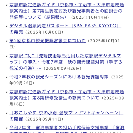
京都市認定通訳ガイド（京都市・宇治市・大津市地域通
訳案内士）第7期生認定式及び観光事業者との面談会の
開催等について（結果報告）
（2025年10月14日）
デジタル温泉周遊パスポート『SPA PASS KYOTO』
の発売
（2025年10月06日）
第2回京都市観光振興審議会について
（2025年10月01
日）
京都駅 “初”「先端技術等も活用した京都駅デジタルマ
ップ」の導入～令和7年度 秋の観光課題対策（手ぶら
観光の推進）～
（2025年09月26日）
令和7年秋の観光シーズンにおける観光課題対策
（2025
年09月26日）
京都市認定通訳ガイド（京都市・宇治市・大津市地域通
訳案内士）第8期研修受講生の募集について
（2025年09
月16日）
『おこしやす 京の小路 温泉プレゼントキャンペーン』
の開催
（2025年09月11日）
令和7年度 宿泊事業者の担い手確保等支援事業 「宿泊