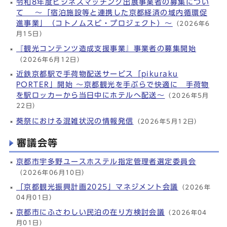
令和8年度ビジネスマッチング出展事業者の募集につい
て ～「宿泊施設等と連携した京都経済の域内循環促
進事業」（コトノムスビ・プロジェクト）～
（2026年6
月15日）
『観光コンテンツ造成支援事業』事業者の募集開始
（2026年6月12日）
近鉄京都駅で手荷物配送サービス「pikuraku
PORTER」開始 ～京都観光を手ぶらで快適に 手荷物
を駅ロッカーから当日中にホテルへ配送～
（2026年5月
22日）
葵祭における混雑状況の情報発信
（2026年5月12日）
審議会等
京都市宇多野ユースホステル指定管理者選定委員会
（2026年06月10日）
「京都観光振興計画2025」マネジメント会議
（2026年
04月01日）
京都市にふさわしい民泊の在り方検討会議
（2026年04
月01日）