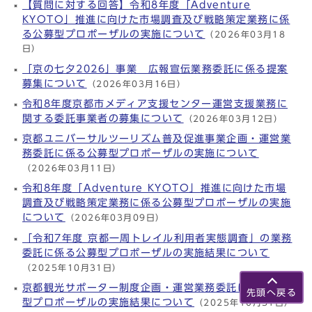
【質問に対する回答】令和8年度「Adventure
KYOTO」推進に向けた市場調査及び戦略策定業務に係
る公募型プロポーザルの実施について
（2026年03月18
日）
「京の七夕2026」事業 広報宣伝業務委託に係る提案
募集について
（2026年03月16日）
令和8年度京都市メディア支援センター運営支援業務に
関する委託事業者の募集について
（2026年03月12日）
京都ユニバーサルツーリズム普及促進事業企画・運営業
務委託に係る公募型プロポーザルの実施について
（2026年03月11日）
令和8年度「Adventure KYOTO」推進に向けた市場
調査及び戦略策定業務に係る公募型プロポーザルの実施
について
（2026年03月09日）
「令和7年度 京都一周トレイル利用者実態調査」の業務
委託に係る公募型プロポーザルの実施結果について
（2025年10月31日）
京都観光サポーター制度企画・運営業務委託に係る公募
先頭へ戻る
型プロポーザルの実施結果について
（2025年10月31日）