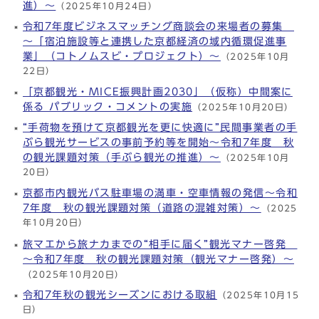
進）～
（2025年10月24日）
令和7年度ビジネスマッチング商談会の来場者の募集
～「宿泊施設等と連携した京都経済の域内循環促進事
業」（コトノムスビ・プロジェクト）～
（2025年10月
22日）
「京都観光・MICE振興計画2030」（仮称）中間案に
係る パブリック・コメントの実施
（2025年10月20日）
“手荷物を預けて京都観光を更に快適に”民間事業者の手
ぶら観光サービスの事前予約等を開始～令和7年度 秋
の観光課題対策（手ぶら観光の推進）～
（2025年10月
20日）
京都市内観光バス駐車場の満車・空車情報の発信～令和
7年度 秋の観光課題対策（道路の混雑対策）～
（2025
年10月20日）
旅マエから旅ナカまでの“相手に届く”観光マナー啓発
～令和7年度 秋の観光課題対策（観光マナー啓発）～
（2025年10月20日）
令和7年秋の観光シーズンにおける取組
（2025年10月15
日）