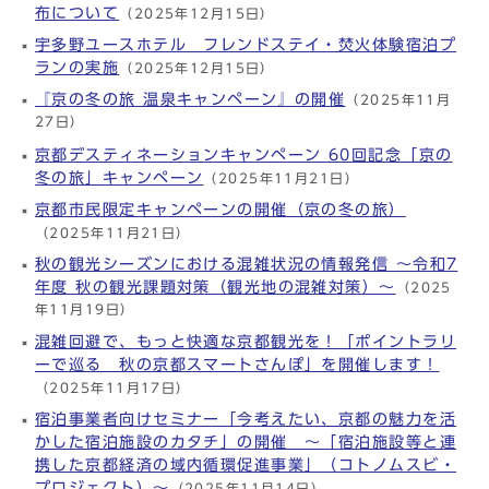
布について
（2025年12月15日）
宇多野ユースホテル フレンドステイ・焚火体験宿泊プ
ランの実施
（2025年12月15日）
『京の冬の旅 温泉キャンペーン』の開催
（2025年11月
27日）
京都デスティネーションキャンペーン 60回記念「京の
冬の旅」キャンペーン
（2025年11月21日）
京都市民限定キャンペーンの開催（京の冬の旅）
（2025年11月21日）
秋の観光シーズンにおける混雑状況の情報発信 ～令和7
年度 秋の観光課題対策（観光地の混雑対策）～
（2025
年11月19日）
混雑回避で、もっと快適な京都観光を！「ポイントラリ
ーで巡る 秋の京都スマートさんぽ」を開催します！
（2025年11月17日）
宿泊事業者向けセミナー「今考えたい、京都の魅力を活
かした宿泊施設のカタチ」の開催 ～「宿泊施設等と連
携した京都経済の域内循環促進事業」（コトノムスビ・
プロジェクト）～
（2025年11月14日）