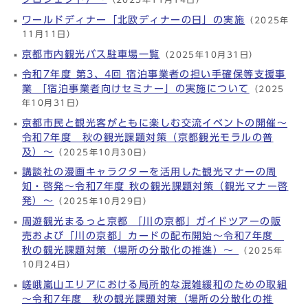
ワールドディナー「北欧ディナーの日」の実施
（2025年
11月11日）
京都市内観光バス駐車場一覧
（2025年10月31日）
令和7年度 第3、4回 宿泊事業者の担い手確保等支援事
業 「宿泊事業者向けセミナー」の実施について
（2025
年10月31日）
京都市民と観光客がともに楽しむ交流イベントの開催～
令和7年度 秋の観光課題対策（京都観光モラルの普
及）～
（2025年10月30日）
講談社の漫画キャラクターを活用した観光マナーの周
知・啓発～令和7年度 秋の観光課題対策（観光マナー啓
発）～
（2025年10月29日）
周遊観光まるっと京都 「川の京都」ガイドツアーの販
売および「川の京都」カードの配布開始～令和7年度
秋の観光課題対策（場所の分散化の推進）～
（2025年
10月24日）
嵯峨嵐山エリアにおける局所的な混雑緩和のための取組
～令和7年度 秋の観光課題対策（場所の分散化の推