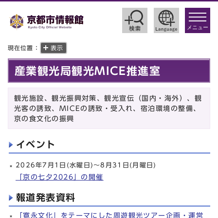
toggle
navigat
メニュー
現在位置：
表示
産業観光局観光MICE推進室
観光施設、観光振興対策、観光宣伝（国内・海外）、観
光客の誘致、MICEの誘致・受入れ、宿泊環境の整備、
京の食文化の振興
イベント
2026年7月1日(水曜日)～8月31日(月曜日)
「京の七夕2026」の開催
報道発表資料
「寛永文化」をテーマにした周遊観光ツアー企画・運営