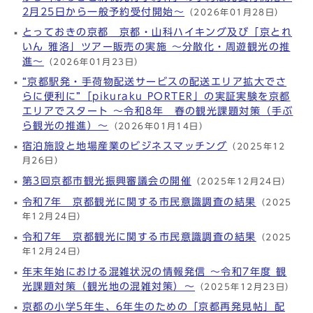
2月25日から一般予約受付開始～
（2026年01月28日）
とっておきの京都 京都・山科ハイキング及び「京とれ
いん 雅洛」ツアー販売の実施 ～分散化・周遊観光の推
進～
（2026年01月23日）
“京都駅発・手荷物配送サービスの配送エリア拡大でさ
らに便利に”「pikuraku PORTER」の実証実験を京都
エリアでスタート ～令和8年 春の観光課題対策（手ぶ
ら観光の推進）～
（2026年01月14日）
宿泊施設と地場産業のビジネスマッチング
（2025年12
月26日）
第3回京都市観光振興審議会の開催
（2025年12月24日）
令和7年 京都観光に関する市民意識調査の結果
（2025
年12月24日）
令和7年 京都観光に関する市民意識調査の結果
（2025
年12月24日）
年末年始における混雑状況の情報発信 ～令和7年度 観
光課題対策（観光地の混雑対策）～
（2025年12月23日）
京都の小学5年生、6年生のための「京都再発見帖」配