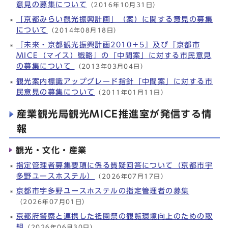
意見の募集について
（2016年10月31日）
「京都みらい観光振興計画」（案）に関する意見の募集
について
（2014年08月18日）
『未来・京都観光振興計画2010＋5』及び『京都市
MICE（マイス）戦略』の「中間案」に対する市民意見
の募集について
（2013年03月04日）
観光案内標識アップグレード指針「中間案」に対する市
民意見の募集について
（2011年01月11日）
産業観光局観光MICE推進室が発信する情
報
観光・文化・産業
指定管理者募集要項に係る質疑回答について（京都市宇
多野ユースホステル）
（2026年07月17日）
京都市宇多野ユースホステルの指定管理者の募集
（2026年07月01日）
京都府警察と連携した祇園祭の観覧環境向上のための取
組
（2026年06月30日）