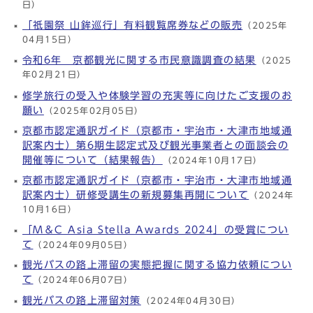
日）
「祇園祭 山鉾巡行」有料観覧席券などの販売
（2025年
04月15日）
令和6年 京都観光に関する市民意識調査の結果
（2025
年02月21日）
修学旅行の受入や体験学習の充実等に向けたご支援のお
願い
（2025年02月05日）
京都市認定通訳ガイド（京都市・宇治市・大津市地域通
訳案内士）第6期生認定式及び観光事業者との面談会の
開催等について（結果報告）
（2024年10月17日）
京都市認定通訳ガイド（京都市・宇治市・大津市地域通
訳案内士）研修受講生の新規募集再開について
（2024年
10月16日）
「M＆C Asia Stella Awards 2024」の受賞につい
て
（2024年09月05日）
観光バスの路上滞留の実態把握に関する協力依頼につい
て
（2024年06月07日）
観光バスの路上滞留対策
（2024年04月30日）