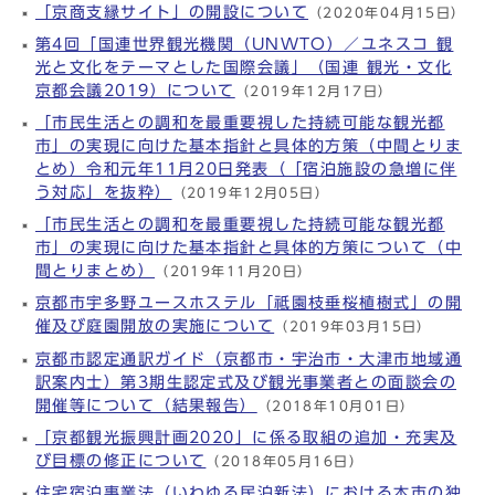
「京商支縁サイト」の開設について
（2020年04月15日）
第4回「国連世界観光機関（UNWTO）／ユネスコ 観
光と文化をテーマとした国際会議」（国連 観光・文化
京都会議2019）について
（2019年12月17日）
「市民生活との調和を最重要視した持続可能な観光都
市」の実現に向けた基本指針と具体的方策（中間とりま
とめ）令和元年11月20日発表（「宿泊施設の急増に伴
う対応」を抜粋）
（2019年12月05日）
「市民生活との調和を最重要視した持続可能な観光都
市」の実現に向けた基本指針と具体的方策について（中
間とりまとめ）
（2019年11月20日）
京都市宇多野ユースホステル「祗園枝垂桜植樹式」の開
催及び庭園開放の実施について
（2019年03月15日）
京都市認定通訳ガイド（京都市・宇治市・大津市地域通
訳案内士）第3期生認定式及び観光事業者との面談会の
開催等について（結果報告）
（2018年10月01日）
「京都観光振興計画2020」に係る取組の追加・充実及
び目標の修正について
（2018年05月16日）
住宅宿泊事業法（いわゆる民泊新法）における本市の独