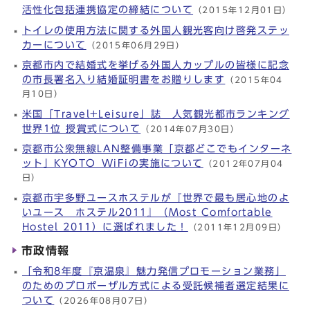
活性化包括連携協定の締結について
（2015年12月01日）
トイレの使用方法に関する外国人観光客向け啓発ステッ
カーについて
（2015年06月29日）
京都市内で結婚式を挙げる外国人カップルの皆様に記念
の市長署名入り結婚証明書をお贈りします
（2015年04
月10日）
米国「Travel+Leisure」誌 人気観光都市ランキング
世界1位 授賞式について
（2014年07月30日）
京都市公衆無線LAN整備事業「京都どこでもインターネ
ット」KYOTO_WiFiの実施について
（2012年07月04
日）
京都市宇多野ユースホステルが『世界で最も居心地のよ
いユース ホステル2011』（Most Comfortable
Hostel 2011）に選ばれました！
（2011年12月09日）
市政情報
「令和8年度『京温泉』魅力発信プロモーション業務」
のためのプロポーザル方式による受託候補者選定結果に
ついて
（2026年08月07日）