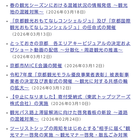
春の観光シーズンにおける混雑状況の情報発信 ～観光
地の混雑対策～
（2026年03月18日）
「京都観光おもてなしコンシェルジュ」及び「京都国際
観光おもてなしコンシェルジュ」の任命式の開催
（2026年03月13日）
とっておきの京都 各エリアキービジュアルの決定およ
びショート動画の配信 ～分散化・周遊観光の推進～
（2026年03月12日）
京都市MICE会議の開催
（2026年03月12日）
令和7年度「京都観光モラル優良事業者表彰」被表彰事
業者の決定及び表彰式の開催 ～観光に対する共感の輪
の拡大～
（2026年03月12日）
【中止になりました】寄付受納式（東武トップツアーズ
株式会社）の実施
（2026年03月10日）
観光バス路上滞留解消に向けた啓発看板の新設 ～道路
の混雑対策～
（2026年02月24日）
ツーリストシップの周知をはじめとする“相手に届く”観
光マナー啓発の実施 ～観光マナー啓発・散乱ごみ対策