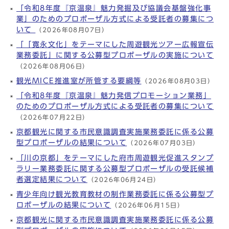
「令和8年度『京温泉』魅力発掘及び協議会基盤強化事
業」のためのプロポーザル方式による受託者の募集につ
いて
（2026年08月07日）
「「寛永文化」をテーマにした周遊観光ツアー広報宣伝
業務委託」に関する公募型プロポーザルの実施について
（2026年08月06日）
観光MICE推進室が所管する要綱等
（2026年08月03日）
「令和8年度『京温泉』魅力発信プロモーション業務」
のためのプロポーザル方式による受託者の募集について
（2026年07月22日）
京都観光に関する市民意識調査実施業務委託に係る公募
型プロポーザルの結果について
（2026年07月03日）
「川の京都」をテーマにした府市周遊観光促進スタンプ
ラリー業務委託に関する公募型プロポーザルの受託候補
者選定結果について
（2026年06月24日）
青少年向け観光教育教材の制作業務委託に係る公募型プ
ロポーザルの結果について
（2026年06月15日）
京都観光に関する市民意識調査実施業務委託に係る公募