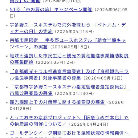
員会」の 開催
（2026年06月10日）
51回「京の夏の旅」キャンペーン開催
（2026年06月05
日）
宇多野ユースホステルで海外を味わう 「ベトナム・デ
ィナーの日」の実施
（2026年05月18日）
京都市民限定 宇多野ユースホステル「朝食半額キャ
ンペーン」の実施
（2026年05月18日）
地域と連携した市民生活と観光の調和推進事業補助制度
の募集開始
（2026年05月12日）
「京都観光モラル推進宣言事業者」及び「京都観光モラ
ル優良事業者」対象事業者の募集
（2026年05月12日）
「京都市宇多野ユースホステル指定管理者選定委員会」
市民公募委員の募集
（2026年04月30日）
観光課題とその対策等に関する御意見の募集
（2026年
04月28日）
とっておきの京都プロジェクト＼「阪急うめだ本店」で
の物産展の開催について／
（2026年04月24日）
ゴールデンウイーク期間における混雑状況の情報発信～