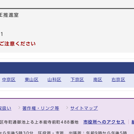
E推進室
21
ご注意ください
中京区
東山区
山科区
下京区
南区
右京区
取扱い
著作権・リンク等
サイトマップ
市役所へのアクセス
中京区寺町通御池上る上本能寺前町488番地
から午後5時30分
区役所・支所、出張所：午前9時から午後5時