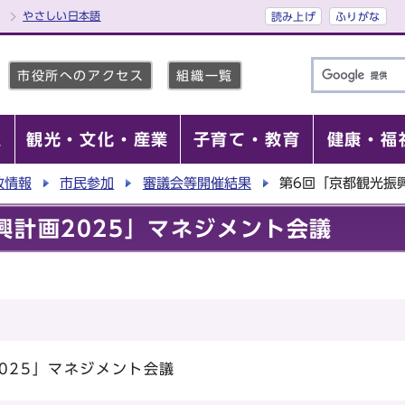
やさしい日本語
読み上げ
ふりがな
市役所へのアクセス
組織一覧
報
観光・文化・産業
子育て・教育
健康・福
政情報
市民参加
審議会等開催結果
第6回「京都観光振
興計画2025」マネジメント会議
025」マネジメント会議