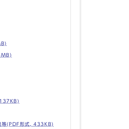
B)
MB)
37KB)
PDF形式, 433KB)