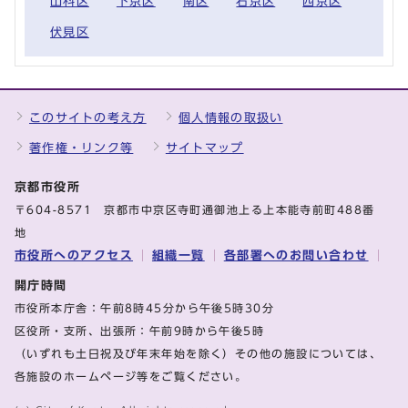
山科区
下京区
南区
右京区
西京区
伏見区
このサイトの考え方
個人情報の取扱い
著作権・リンク等
サイトマップ
京都市役所
〒604-8571 京都市中京区寺町通御池上る上本能寺前町488番
地
市役所へのアクセス
組織一覧
各部署へのお問い合わせ
開庁時間
市役所本庁舎：午前8時45分から午後5時30分
区役所・支所、出張所：午前9時から午後5時
（いずれも土日祝及び年末年始を除く）その他の施設については、
各施設のホームページ等をご覧ください。