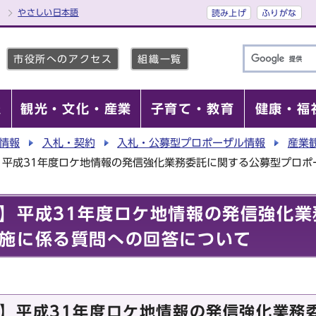
やさしい日本語
読み上げ
ふりがな
市役所へのアクセス
組織一覧
報
観光・文化・産業
子育て・教育
健康・福
情報
入札・契約
入札・公募型プロポーザル情報
産業
】平成31年度ロケ地情報の発信強化業務委託に関する公募型プロポ
】平成31年度ロケ地情報の発信強化業
施に係る質問への回答について
】平成31年度ロケ地情報の発信強化業務