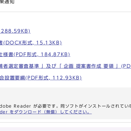
通知
書
288.59KB)
DOCX形式, 15.13KB)
書(PDF形式, 184.87KB)
選定審査基準 」及び「 企画 提案書作成 要領 」(PDF形
置要綱(PDF形式, 112.93KB)
dobe Reader が必要です。同ソフトがインストールされて
eader をダウンロード（無償）してください。