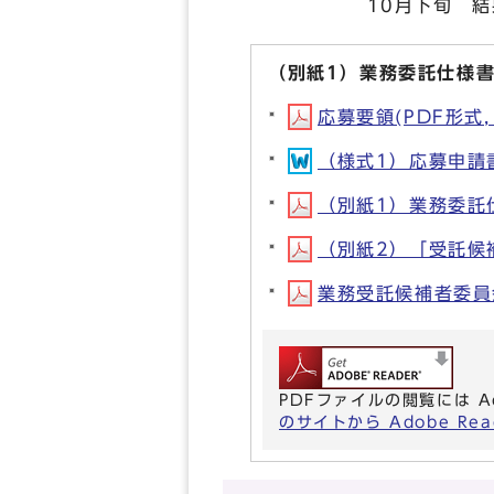
10月下旬 結果
（別紙1）業務委託仕様
応募要領(PDF形式, 
（様式1）応募申請書(
（別紙1）業務委託仕様
（別紙2）「受託候補者
業務受託候補者委員会設
PDFファイルの閲覧には A
のサイトから Adobe R