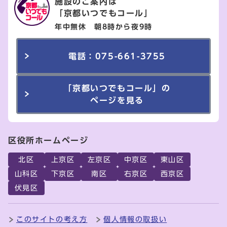
施設のご案内は
「京都いつでもコール」
年中無休 朝8時から夜9時
電話：075-661-3755
「京都いつでもコール」の
ページを見る
区役所ホームページ
北区
上京区
左京区
中京区
東山区
山科区
下京区
南区
右京区
西京区
伏見区
このサイトの考え方
個人情報の取扱い