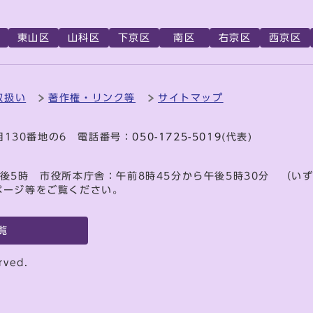
東山区
山科区
下京区
南区
右京区
西京区
取扱い
著作権・リンク等
サイトマップ
目130番地の6 電話番号：
050-1725-5019
(代表)
後5時 市役所本庁舎：午前8時45分から午後5時30分 （い
ページ等をご覧ください。
覧
rved.