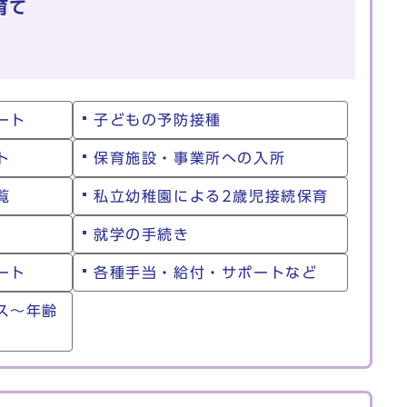
育て
ート
子どもの予防接種
ト
保育施設・事業所への入所
覧
私立幼稚園による2歳児接続保育
就学の手続き
ート
各種手当・給付・サポートなど
ス～年齢