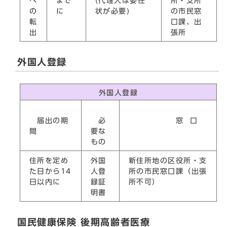
へ
まで
(代理人は委任
所・支所
の
に
状が必要)
の市民窓
転
口課、出
出
張所
外国人登録
外国人登録
届出の期
必
窓 口
間
要な
もの
住所を定め
外国
新住所地の区役所・支
た日から14
人登
所の市民窓口課（出張
日以内に
録証
所不可）
明書
国民健康保険 後期高齢者医療