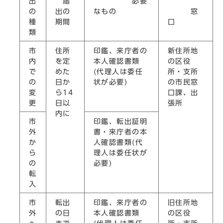
出
届
必要
の
出の
なもの
窓
種
期間
口
類
市
住所
印鑑、来庁者の
新住所地
内
を定
本人確認書類
の区役
で
めた
(代理人は委任
所・支所
の
日か
状が必要)
の市民窓
変
ら14
口課、出
更
日以
張所
内に
市
印鑑、転出証明
外
書・来庁者の本
か
人確認書類(代
ら
理人は委任状が
の
必要)
転
入
市
転出
印鑑、来庁者の
旧住所地
外
の日
本人確認書類
の区役