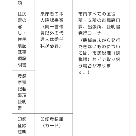
類
住民
来庁者の本
市内すべての区役
票の
人確認書類
所・支所の市民窓口
写
（同一世帯
課、出張所、証明書
し・
員以外の代
発行コーナー
住民
理人は委任
（機械端末から発行
票記
状が必要）
できないものについ
載事
ては、市民税課（課
項証
税課）などで取り扱
明書
う場合がありま
す。）
登録
原票
記載
事項
証明
書
印鑑
印鑑登録証
登録
（カード）
証明