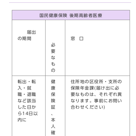
国民健康保険 後期高齢者医療
届出
の期間
窓 口
必
要
な
も
の
転出・転
健
住所地の区役所・支所の
入・就
康
保険年金課(届け出に必
職・退職
保
要なものは、それぞれ異
など該当
険
なります。事前にお問い
した日か
証
合わせください)
ら14日以
、
内に
本
人
確