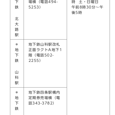
下
場横（電話494-
時 土・日曜日
鉄
5253）
午前8時30分～午
後5時
北
大
路
駅
＊
地下鉄山科駅改札
地
正面ラクトA地下1
下
階（電話502-
鉄
2255）
山
科
駅
＊
地下鉄四条駅構内
地
定期券売場横（電
下
話343-3782）
鉄