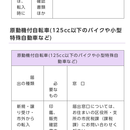
は、
確認
転入
書類
時に
ほか
原動機付自転車(125cc以下のバイクや小型
特殊自動車など)
原動機付自転車(125cc以下のバイクや小型特殊自
動車など)
届
出の種類
必
窓 口
要な
もの
新規・譲
印
届出窓口については、
り受け・
鑑、
お住まいの区役所・支
市外から
販売
所の市民税課（課税
の転入
確認
課）にお問い合わせく