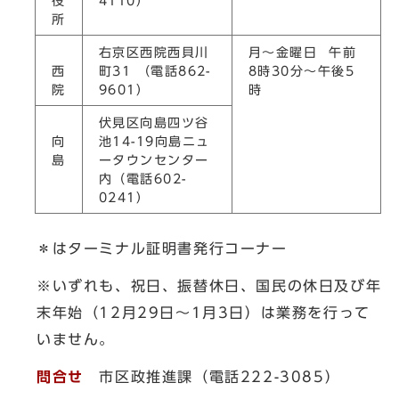
役
4110）
所
右京区西院西貝川
月～金曜日 午前
西
町31 （電話862-
8時30分～午後5
院
9601）
時
伏見区向島四ツ谷
向
池14-19向島ニュ
島
ータウンセンター
内（電話602-
0241）
＊はターミナル証明書発行コーナー
※いずれも、祝日、振替休日、国民の休日及び年
末年始（12月29日～1月3日）は業務を行って
いません。
問合せ
市区政推進課（電話222-3085）