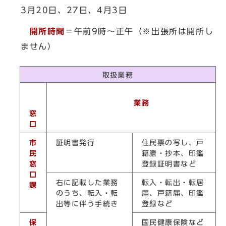
3月20日、27日、4月3日
開所時間
＝午前9時～正午（※出張所は開所し
ません）
取扱業務
業務
窓
口
市
証明書発行
住民票の写し、戸
民
籍謄・抄本、印鑑
窓
登録証明書など
口
右に記載した業務
転入・転出・転居
課
のうち、転入・転
届、戸籍届、印鑑
出等に伴う手続き
登録など
保
国民健康保険など