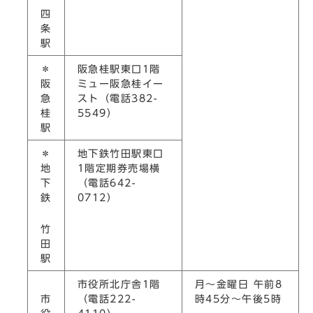
四
条
駅
＊
阪急桂駅東口1階
阪
ミュー阪急桂イー
急
スト（電話382-
桂
5549）
駅
＊
地下鉄竹田駅東口
地
1階定期券売場横
下
（電話642-
鉄
0712）
竹
田
駅
市役所北庁舎1階
月～金曜日 午前8
市
（電話222-
時45分～午後5時