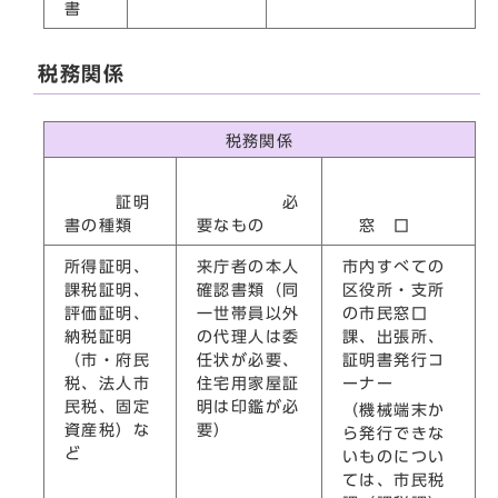
書
税務関係
税務関係
証明
必
書の種類
要なもの
窓 口
所得証明、
来庁者の本人
市内すべての
課税証明、
確認書類（同
区役所・支所
評価証明、
一世帯員以外
の市民窓口
納税証明
の代理人は委
課、出張所、
（市・府民
任状が必要、
証明書発行コ
税、法人市
住宅用家屋証
ーナー
民税、固定
明は印鑑が必
（機械端末か
資産税）な
要）
ら発行できな
ど
いものについ
ては、市民税