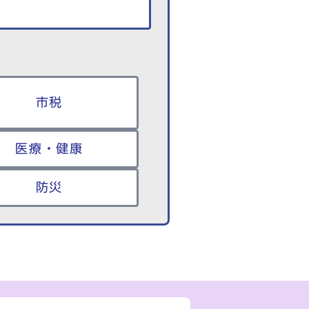
市税
医療・健康
防災