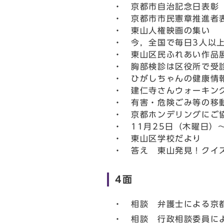
・ 京都市自治記念日表彰
・ 京都市市民憲章推進者
・ 東山人権映画の集い
・ 今，全国で毎日3人以上
・ 東山区民ふれあい作品
・ 胸部検診は区役所で受
・ ひがしちゃんの健康情
・ 建仁寺さんウォーキン
・ 有害・危険ごみ等の移
・ 京都ホンデリングにご
・ 11月25日（木曜日）
・ 東山区学校だより
・ 答え 東山発見！クイ
4面
・ 相談 弁護士による京
・ 相談 行政相談委員に