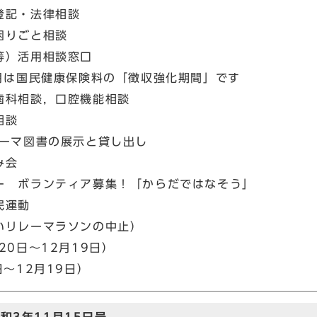
登記・法律相談
困りごと相談
等）活用相談窓口
月は国民健康保険料の「徴収強化期間」です
歯科相談，口腔機能相談
相談
テーマ図書の展示と貸し出し
み会
ー ボランティア募集！「からだではなそう」
民運動
いリレーマラソンの中止）
20日～12月19日）
～12月19日）