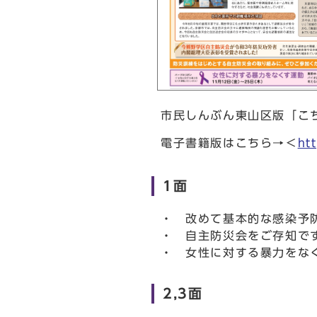
市民しんぶん東山区版「こち
電子書籍版はこちら→＜
ht
1面
・ 改めて基本的な感染予
・ 自主防災会をご存知で
・ 女性に対する暴力をな
2,3面