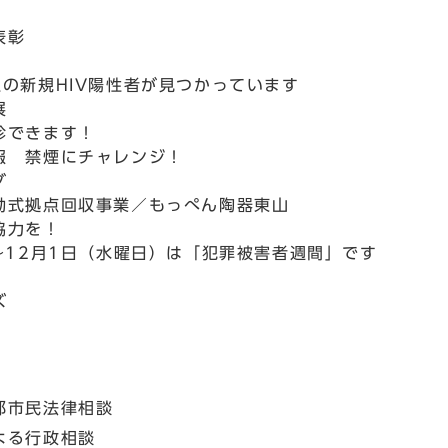
表彰
の新規HIV陽性者が見つかっています
展
診できます！
報 禁煙にチャレンジ！
グ
動式拠点回収事業／もっぺん陶器東山
協力を！
～12月1日（水曜日）は「犯罪被害者週間」です
ズ
都市民法律相談
よる行政相談