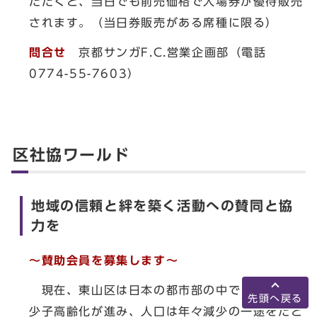
ただくと、当日でも前売価格で入場券が優待販売
されます。（当日券販売がある席種に限る）
問合せ
京都サンガF.C.営業企画部（電話
0774-55-7603）
区社協ワールド
地域の信頼と絆を築く活動への賛同と協
力を
～賛助会員を募集します～
現在、東山区は日本の都市部の中でも、非常に
先頭へ戻る
少子高齢化が進み、人口は年々減少の一途をたど