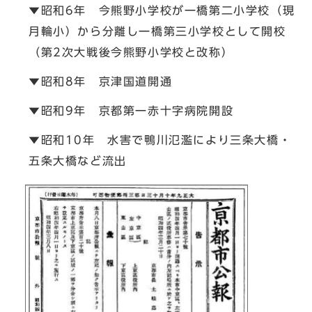
▼昭和6年 今熊野小学校が一橋第二小学校（現
月輪小）から分離し一橋第三小学校として開校
（第2次大戦後今熊野小学校と改称）
▼昭和8年 京津国道開通
▼昭和9年 京都第一赤十字病院開設
▼昭和10年 水害で鴨川氾濫により三条大橋・
五条大橋など流出