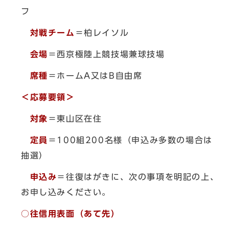
フ
対戦チーム
＝柏レイソル
会場
＝西京極陸上競技場兼球技場
席種
＝ホームA又はB自由席
＜応募要領＞
対象
＝東山区在住
定員
＝100組200名様（申込み多数の場合は
抽選）
申込み
＝往復はがきに、次の事項を明記の上、
お申し込みください。
○往信用表面（あて先）