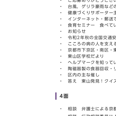
・ ご応募ありがとうござ
・ 台風，ゲリラ豪雨など
・ 健康づくりサポーター
・ インターネット・郵送
・ 食育セミナー 食べてい
・ お知らせ
・ 令和2年秋の全国交通
・ こころの病の人を支え
・ 京都市下京区・南区・
・ 東山区学校だより
・ ヘルプマークを知って
・ 陶磁器製の食器回収・
・ 区内の主な催し
・ 答え 東山発見！クイ
4面
・ 相談 弁護士による京