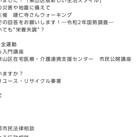
いました！「東山区版新しい生活スタイル」
の災害や地震に備えて
主催 建仁寺さんウォーキング
での回答をお願いします！―令和2年国勢調査―
ても“栄養失調”？
安全運動
る入門講座
東山区在宅医療・介護連携支援センター 市民公開講座
いますか？
リユース・リサイクル事業
ズ
都市民法律相談