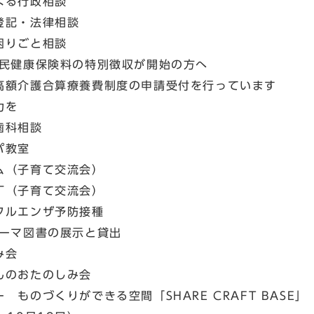
よる行政相談
登記・法律相談
困りごと相談
国民健康保険料の特別徴収が開始の方へ
高額介護合算療養費制度の申請受付を行っています
力を
歯科相談
パ教室
ム（子育て交流会）
丁（子育て交流会）
フルエンザ予防接種
テーマ図書の展示と貸出
み会
んのおたのしみ会
ものづくりができる空間「SHARE CRAFT BASE」