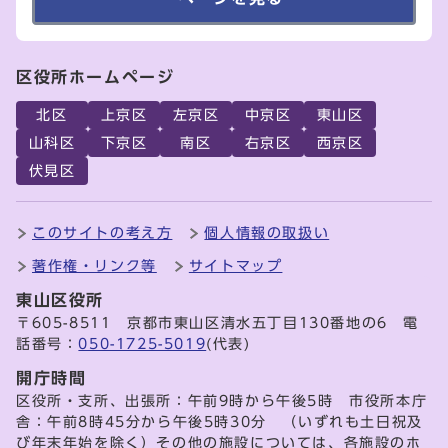
区役所ホームページ
北区
上京区
左京区
中京区
東山区
山科区
下京区
南区
右京区
西京区
伏見区
このサイトの考え方
個人情報の取扱い
著作権・リンク等
サイトマップ
東山区役所
〒605-8511 京都市東山区清水五丁目130番地の6 電
話番号：
050-1725-5019
(代表)
開庁時間
区役所・支所、出張所：午前9時から午後5時 市役所本庁
舎：午前8時45分から午後5時30分 （いずれも土日祝及
び年末年始を除く）その他の施設については、各施設のホ