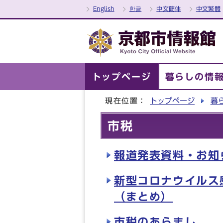
English
한글
中文簡体
中文繁體
トップページ
暮らしの情
現在位置：
トップページ
暮
市税
報道発表資料・お知ら
新型コロナウイルス
（まとめ）
市税のあらまし