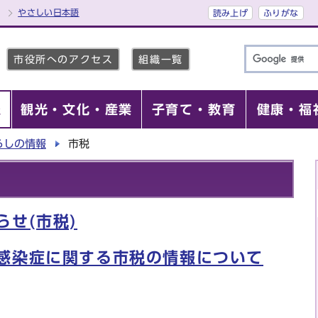
やさしい日本語
読み上げ
ふりがな
市役所へのアクセス
組織一覧
報
観光・文化・産業
子育て・教育
健康・福
らしの情報
市税
せ(市税)
感染症に関する市税の情報について