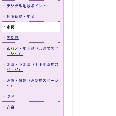
デジタル地域ポイント
健康保険・年金
市税
区役所
市バス・地下鉄（交通局のペ
ージへ）
水道・下水道（上下水道局の
ページ）
消防・救急（消防局のページ
へ）
防災
安全