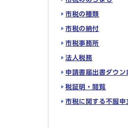
市税の種類
市税の納付
市税事務所
法人税務
申請書届出書ダウン
税証明・閲覧
市税に関する不服申