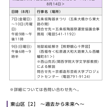
8月14日＞
日時（8月）
行事名（場所）
7日(金曜日)
五条坂陶器まつり（五条大橋から東大
～10日(月曜
路の間）
日)
問合せ先＝五条坂陶器祭運営協議会事
午前9時～午
務局（電話541-1192）
後11時
9日(日曜日)
地獄絵絵解き【熊野観心十界図】
午後6時～9
（西福寺＜松原通大和大路東入ル西轆
時半
轤町81＞）
※西山克氏(関西学院大学文学部教授)
による解説
問合せ先＝京都造形芸術大学プロジェ
クトセンター（電話791-9124）
※詳細については各問い合わせ先へ。
東山区【2】 ～過去から未来へ～