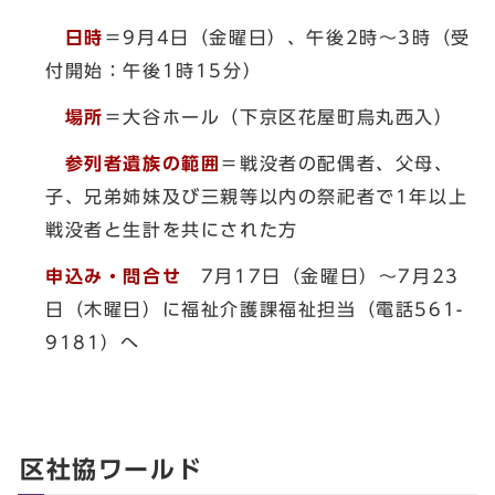
日時
＝9月4日（金曜日）、午後2時～3時（受
付開始：午後1時15分）
場所
＝大谷ホール（下京区花屋町烏丸西入）
参列者遺族の範囲
＝戦没者の配偶者、父母、
子、兄弟姉妹及び三親等以内の祭祀者で1年以上
戦没者と生計を共にされた方
申込み・問合せ
7月17日（金曜日）～7月23
日（木曜日）に福祉介護課福祉担当（電話561-
9181）へ
区社協ワールド