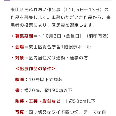
東山区民ふれあい作品展（11月5日～13日）の
作品を募集します。応募いただいた作品から、来
場者の投票により、区民賞を選定します。
・募集期間
＝～10月2日（金曜日）（消印有効）
・会場
＝東山区総合庁舎1階展示ホール
・対象
＝区内居住又は通勤・通学の方
＜出展作品の条件＞
絵画
：10号以下で額装
書
：横70㎝、縦190㎝以下
陶芸・工芸・彫刻など
：1辺50cm以下
写真
：四つ切又はワイド四つ切、テーマは自