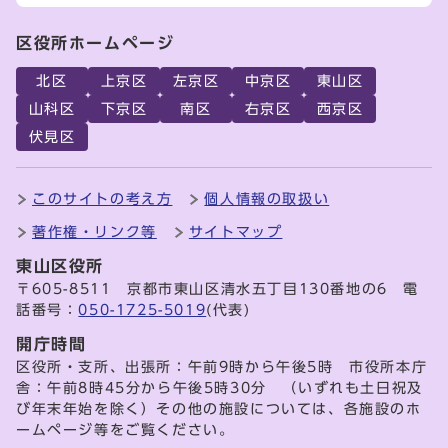
区役所ホームページ
北区
上京区
左京区
中京区
東山区
山科区
下京区
南区
右京区
西京区
伏見区
このサイトの考え方
個人情報の取扱い
著作権・リンク等
サイトマップ
東山区役所
〒605-8511 京都市東山区清水五丁目130番地の6 電
話番号：
050-1725-5019
(代表)
開庁時間
区役所・支所、出張所：午前9時から午後5時 市役所本庁
舎：午前8時45分から午後5時30分 （いずれも土日祝及
び年末年始を除く）その他の施設については、各施設のホ
ームページ等をご覧ください。