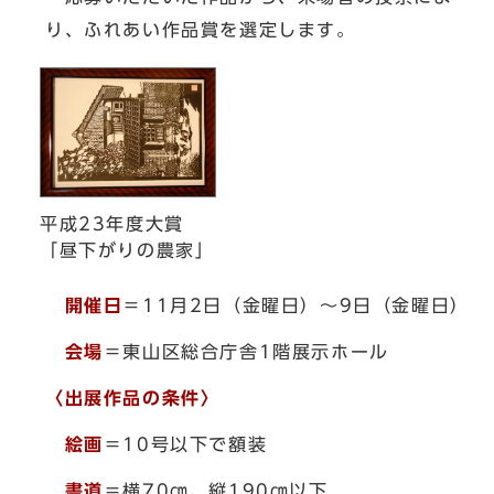
り、ふれあい作品賞を選定します。
平成23年度大賞
「昼下がりの農家」
開催日
＝11月2日（金曜日）～9日（金曜日）
会場
＝東山区総合庁舎1階展示ホール
〈出展作品の条件〉
絵画
＝10号以下で額装
書道
＝横70㎝、縦190㎝以下