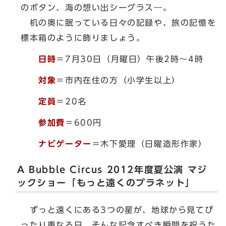
のボタン、海の想い出シーグラス―。
机の奥に眠っている日々の記録や、旅の記憶を
標本箱のように飾りましょう。
日時
＝7月30日（月曜日）午後2時～4時
対象
＝市内在住の方（小学生以上）
定員
＝20名
参加費
＝600円
ナビゲーター
＝木下愛理（日曜造形作家）
A Bubble Circus 2012年度夏公演 マジ
ックショー「もっと遠くのプラネット」
ずっと遠くにある3つの星が、地球から見てぴ
ったり重なる日。そんな記念すべき瞬間を祝うた