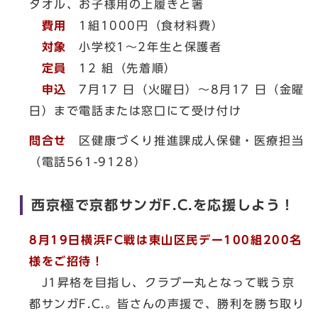
タオル、お子様用の上履きと箸
費用
1組1000円（食材料費）
対象
小学校1～2年生と保護者
定員
12 組（先着順）
申込
7月17 日（火曜日）～8月17 日（金曜
日）まで電話または窓口にて受け付け
問合せ
区健康づくり推進課成人保健・医療担当
（電話561-9128）
西京極で京都サンガF.C.を応援しよう！
8月19日横浜FC戦は東山区民デー100組200名
様をご招待！
J1昇格を目指し、クラブ一丸となって戦う京
都サンガF.C.。皆さんの声援で、勝利を勝ち取り