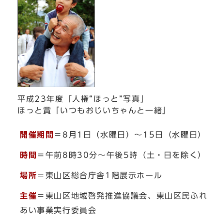
平成23年度「人権“ほっと”写真」
ほっと賞「いつもおじいちゃんと一緒」
開催期間
＝8月1日（水曜日）～15日（水曜日）
時間
＝午前8時30分～午後5時（土・日を除く）
場所
＝東山区総合庁舎1階展示ホール
主催
＝東山区地域啓発推進協議会、東山区民ふれ
あい事業実行委員会