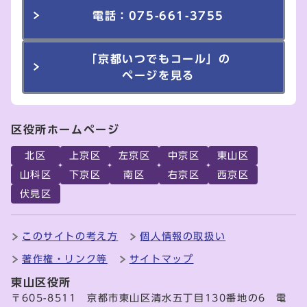
電話：075-661-3755
「京都いつでもコール」の
ページを見る
区役所ホームページ
北区
上京区
左京区
中京区
東山区
山科区
下京区
南区
右京区
西京区
伏見区
このサイトの考え方
個人情報の取扱い
著作権・リンク等
サイトマップ
東山区役所
〒605-8511 京都市東山区清水五丁目130番地の6 電