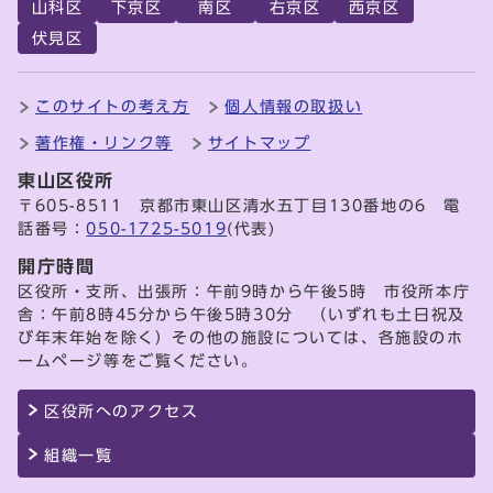
山科区
下京区
南区
右京区
西京区
伏見区
このサイトの考え方
個人情報の取扱い
著作権・リンク等
サイトマップ
東山区役所
〒605-8511 京都市東山区清水五丁目130番地の6 電
話番号：
050-1725-5019
(代表)
開庁時間
区役所・支所、出張所：午前9時から午後5時 市役所本庁
舎：午前8時45分から午後5時30分 （いずれも土日祝及
び年末年始を除く）その他の施設については、各施設のホ
ームページ等をご覧ください。
区役所へのアクセス
組織一覧