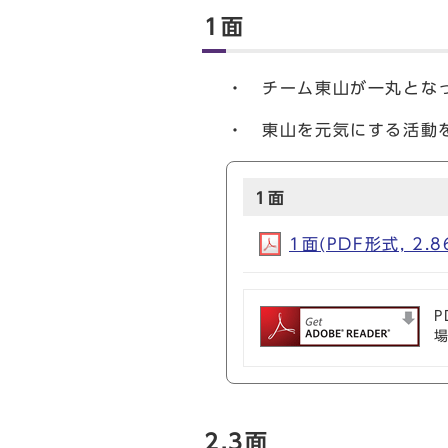
1面
・ チーム東山が一丸とな
・ 東山を
1面
1面(PDF形式, 2.8
P
2,3面