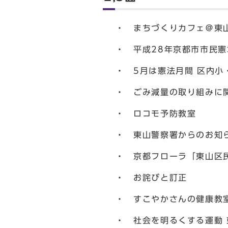
・ まちづくりカフェ＠東山
・ 平成28年京都市市民
・ 5月は憲法月間 区内小
・ ごみ減量の取り組みに
・ ロコモ予防教室
・ 東山警察署からのお知
・ 京都フローラ「東山区
・ お詫びと訂正
・ すこやかさんの健康教
・ 社会を明るくする運動