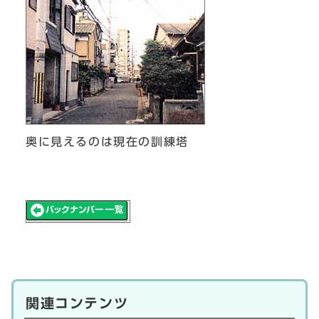
奥に見えるのは現在の訓練塔
関連コンテンツ