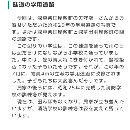
畦道の学用道路
今回は、深草柴田屋敷町の矢守龍一さんからお
寄せいただいた昭和29年の学用道路の写真で
す。場所は深草柴田屋敷町と深草出羽屋敷町の間
の道路です。
この辺りの小学生は、この畦道を通って雨の日
は泥だらけになりながら小学校に通っていまし
た。中には、蛇の青大将に巻き付かれて、登校拒
否になった子もいたそうです。それが、この年の
7月に、幅員4mの立派な学用道路に改修されま
した。子どもたちは大変喜んだそうです。
民家の後ろには、昭和25年に完成した消防学
校の訓練塔が見えます。
現在は、田んぼもなくなり、民家が立ち並んで
いますが、消防学校の訓練塔は姿を変えて残って
います。