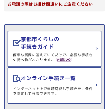
お電話の際はお掛け間違いにご注意ください
生活情報を探す
京都市くらしの
手続きガイド
簡単な質問に答えていくだけで、必要な手続き
や持ち物がわかります。
オンライン手続き一覧
インターネット上で申請可能な手続きを、条件
を指定して検索できます。