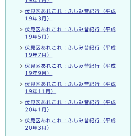
19年1月）
伏見区あれこれ : ふしみ昔紀行（平成
19年3月）
伏見区あれこれ : ふしみ昔紀行（平成
19年5月）
伏見区あれこれ : ふしみ昔紀行（平成
19年7月）
伏見区あれこれ : ふしみ昔紀行（平成
19年9月）
伏見区あれこれ : ふしみ昔紀行（平成
19年11月）
伏見区あれこれ : ふしみ昔紀行（平成
20年1月）
伏見区あれこれ : ふしみ昔紀行（平成
20年3月）