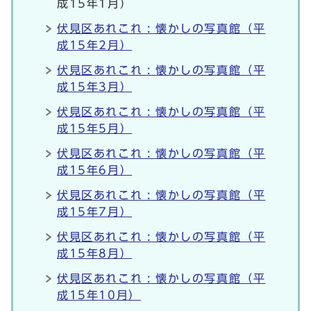
成15年1月）
伏見区あれこれ : 懐かしの写真館（平
成15年2月）
伏見区あれこれ : 懐かしの写真館（平
成15年3月）
伏見区あれこれ : 懐かしの写真館（平
成15年5月）
伏見区あれこれ : 懐かしの写真館（平
成15年6月）
伏見区あれこれ : 懐かしの写真館（平
成15年7月）
伏見区あれこれ : 懐かしの写真館（平
成15年8月）
伏見区あれこれ : 懐かしの写真館（平
成15年10月）