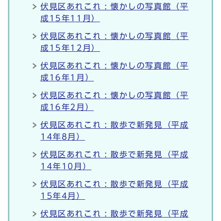
伏見区あれこれ : 懐かしの写真館（平
成15年11月）
伏見区あれこれ : 懐かしの写真館（平
成15年12月）
伏見区あれこれ : 懐かしの写真館（平
成16年1月）
伏見区あれこれ : 懐かしの写真館（平
成16年2月）
伏見区あれこれ : 散歩で新発見（平成
14年8月）
伏見区あれこれ : 散歩で新発見（平成
14年10月）
伏見区あれこれ : 散歩で新発見（平成
15年4月）
伏見区あれこれ : 散歩で新発見（平成