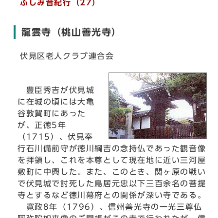
ふしみ昔紀行（27）
龍雲寺（桃山善光寺）
伏見区老人クラブ連合会
豊臣秀吉が伏見城
に在城の頃には大亀
谷敦賀町にあった
が、正徳5年
（1715）、伏見奉
行石川備前守が徳川綱吉の念持仏であった観音像
を拝領し、これを本尊として現在地に近い三河屋
敷町に中興した。また、このとき、関ヶ原の戦い
で伏見城で討死した鳥居元忠以下三百余名の菩提
寺とするなど徳川幕府との関係が深い寺である。
寛政8年（1796）、信州善光寺の一光三尊仏