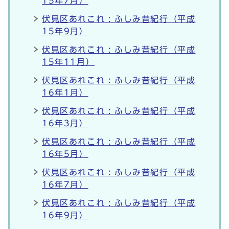
15年7月）
伏見区あれこれ : ふしみ昔紀行（平成
15年9月）
伏見区あれこれ : ふしみ昔紀行（平成
15年11月）
伏見区あれこれ : ふしみ昔紀行（平成
16年1月）
伏見区あれこれ : ふしみ昔紀行（平成
16年3月）
伏見区あれこれ : ふしみ昔紀行（平成
16年5月）
伏見区あれこれ : ふしみ昔紀行（平成
16年7月）
伏見区あれこれ : ふしみ昔紀行（平成
16年9月）