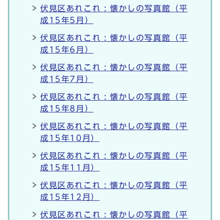
伏見区あれこれ : 懐かしの写真館（平
成15年5月）
伏見区あれこれ : 懐かしの写真館（平
成15年6月）
伏見区あれこれ : 懐かしの写真館（平
成15年7月）
伏見区あれこれ : 懐かしの写真館（平
成15年8月）
伏見区あれこれ : 懐かしの写真館（平
成15年10月）
伏見区あれこれ : 懐かしの写真館（平
成15年11月）
伏見区あれこれ : 懐かしの写真館（平
成15年12月）
伏見区あれこれ : 懐かしの写真館（平