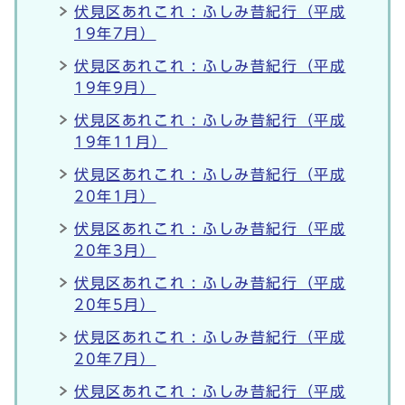
伏見区あれこれ : ふしみ昔紀行（平成
19年7月）
伏見区あれこれ : ふしみ昔紀行（平成
19年9月）
伏見区あれこれ : ふしみ昔紀行（平成
19年11月）
伏見区あれこれ : ふしみ昔紀行（平成
20年1月）
伏見区あれこれ : ふしみ昔紀行（平成
20年3月）
伏見区あれこれ : ふしみ昔紀行（平成
20年5月）
伏見区あれこれ : ふしみ昔紀行（平成
20年7月）
伏見区あれこれ : ふしみ昔紀行（平成