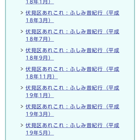
18年1月）
伏見区あれこれ : ふしみ昔紀行（平成
18年3月）
伏見区あれこれ : ふしみ昔紀行（平成
18年7月）
伏見区あれこれ : ふしみ昔紀行（平成
18年9月）
伏見区あれこれ : ふしみ昔紀行（平成
18年11月）
伏見区あれこれ : ふしみ昔紀行（平成
19年1月）
伏見区あれこれ : ふしみ昔紀行（平成
19年3月）
伏見区あれこれ : ふしみ昔紀行（平成
19年5月）