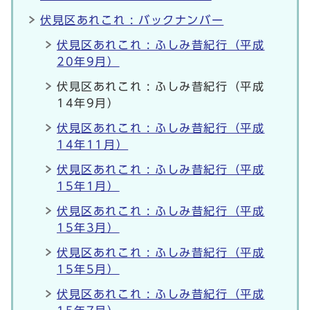
伏見区あれこれ : バックナンバー
伏見区あれこれ : ふしみ昔紀行（平成
20年9月）
伏見区あれこれ : ふしみ昔紀行（平成
14年9月）
伏見区あれこれ : ふしみ昔紀行（平成
14年11月）
伏見区あれこれ : ふしみ昔紀行（平成
15年1月）
伏見区あれこれ : ふしみ昔紀行（平成
15年3月）
伏見区あれこれ : ふしみ昔紀行（平成
15年5月）
伏見区あれこれ : ふしみ昔紀行（平成