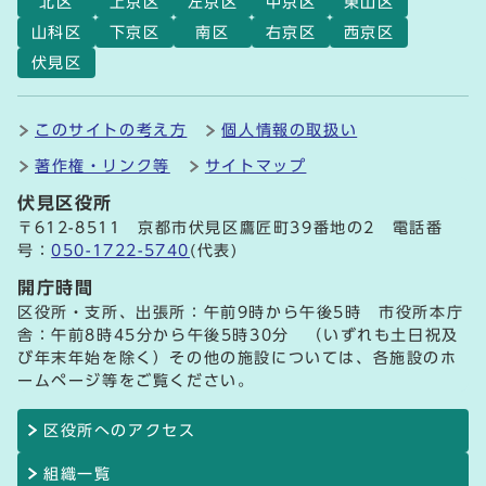
北区
上京区
左京区
中京区
東山区
山科区
下京区
南区
右京区
西京区
伏見区
このサイトの考え方
個人情報の取扱い
著作権・リンク等
サイトマップ
伏見区役所
〒612-8511 京都市伏見区鷹匠町39番地の2 電話番
号：
050-1722-5740
(代表)
開庁時間
区役所・支所、出張所：午前9時から午後5時 市役所本庁
舎：午前8時45分から午後5時30分 （いずれも土日祝及
び年末年始を除く）その他の施設については、各施設のホ
ームページ等をご覧ください。
区役所へのアクセス
組織一覧