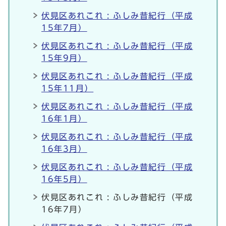
伏見区あれこれ : ふしみ昔紀行（平成
15年7月）
伏見区あれこれ : ふしみ昔紀行（平成
15年9月）
伏見区あれこれ : ふしみ昔紀行（平成
15年11月）
伏見区あれこれ : ふしみ昔紀行（平成
16年1月）
伏見区あれこれ : ふしみ昔紀行（平成
16年3月）
伏見区あれこれ : ふしみ昔紀行（平成
16年5月）
伏見区あれこれ : ふしみ昔紀行（平成
16年7月）