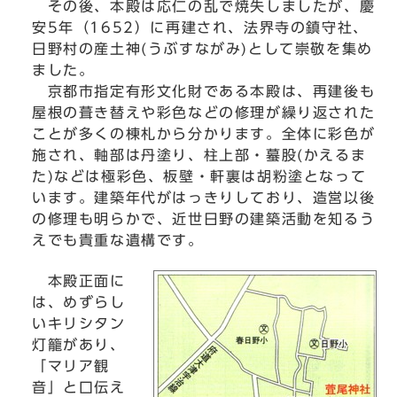
その後、本殿は応仁の乱で焼失しましたが、慶
安5年（1652）に再建され、法界寺の鎮守社、
日野村の産土神(うぶすながみ)として崇敬を集め
ました。
京都市指定有形文化財である本殿は、再建後も
屋根の葺き替えや彩色などの修理が繰り返された
ことが多くの棟札から分かります。全体に彩色が
施され、軸部は丹塗り、柱上部・蟇股(かえるま
た)などは極彩色、板壁・軒裏は胡粉塗となって
います。建築年代がはっきりしており、造営以後
の修理も明らかで、近世日野の建築活動を知るう
えでも貴重な遺構です。
本殿正面に
は、めずらし
いキリシタン
灯籠があり、
「マリア観
音」と口伝え