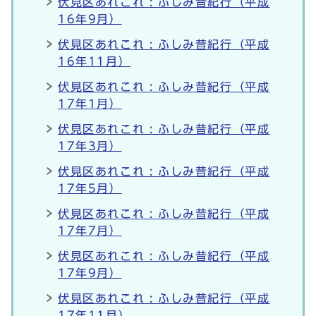
伏見区あれこれ : ふしみ昔紀行（平成
16年9月）
伏見区あれこれ : ふしみ昔紀行（平成
16年11月）
伏見区あれこれ : ふしみ昔紀行（平成
17年1月）
伏見区あれこれ : ふしみ昔紀行（平成
17年3月）
伏見区あれこれ : ふしみ昔紀行（平成
17年5月）
伏見区あれこれ : ふしみ昔紀行（平成
17年7月）
伏見区あれこれ : ふしみ昔紀行（平成
17年9月）
伏見区あれこれ : ふしみ昔紀行（平成
17年11月）