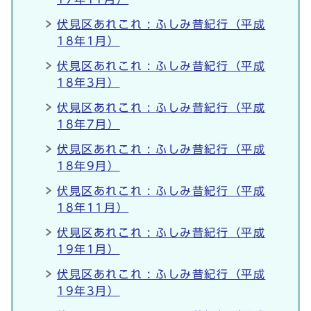
伏見区あれこれ : ふしみ昔紀行（平成
18年1月）
伏見区あれこれ : ふしみ昔紀行（平成
18年3月）
伏見区あれこれ : ふしみ昔紀行（平成
18年7月）
伏見区あれこれ : ふしみ昔紀行（平成
18年9月）
伏見区あれこれ : ふしみ昔紀行（平成
18年11月）
伏見区あれこれ : ふしみ昔紀行（平成
19年1月）
伏見区あれこれ : ふしみ昔紀行（平成
19年3月）