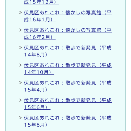
成15年12月）
伏見区あれこれ : 懐かしの写真館（平
成16年1月）
伏見区あれこれ : 懐かしの写真館（平
成16年2月）
伏見区あれこれ : 散歩で新発見（平成
14年8月）
伏見区あれこれ : 散歩で新発見（平成
14年10月）
伏見区あれこれ : 散歩で新発見（平成
15年4月）
伏見区あれこれ : 散歩で新発見（平成
15年6月）
伏見区あれこれ : 散歩で新発見（平成
15年8月）