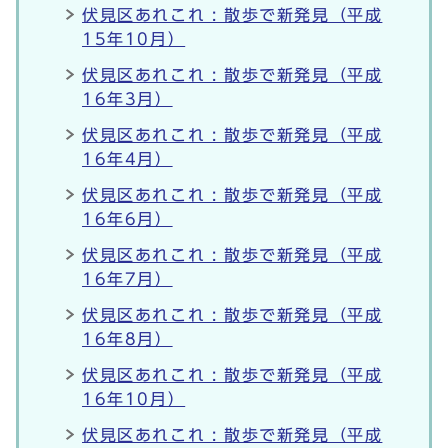
伏見区あれこれ : 散歩で新発見（平成
15年10月）
伏見区あれこれ : 散歩で新発見（平成
16年3月）
伏見区あれこれ : 散歩で新発見（平成
16年4月）
伏見区あれこれ : 散歩で新発見（平成
16年6月）
伏見区あれこれ : 散歩で新発見（平成
16年7月）
伏見区あれこれ : 散歩で新発見（平成
16年8月）
伏見区あれこれ : 散歩で新発見（平成
16年10月）
伏見区あれこれ : 散歩で新発見（平成