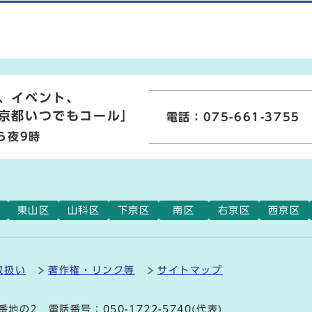
、イベント、
京都いつでもコール」
電話：075-661-3755
ら夜9時
東山区
山科区
下京区
南区
右京区
西京区
取扱い
著作権・リンク等
サイトマップ
9番地の2 電話番号：
050-1722-5740
(代表)