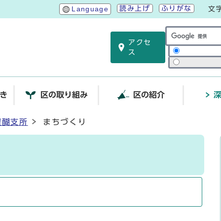
読み上げ
ふりがな
Language
文
アクセ
サイト内検索
ス
き
区の取り組み
区の紹介
醍醐支所
まちづくり