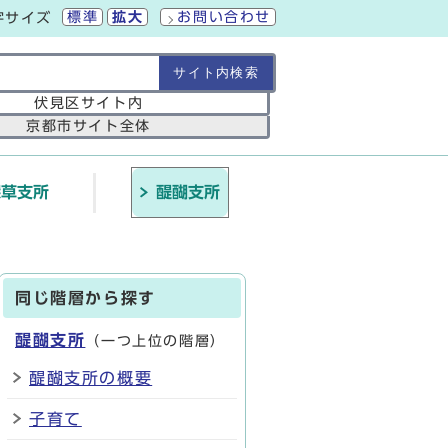
標準
拡大
お問い合わせ
字サイズ
の範囲
伏見区サイト内
京都市サイト全体
深草支所
醍醐支所
同じ階層から探す
醍醐支所
（一つ上位の階層）
醍醐支所の概要
子育て