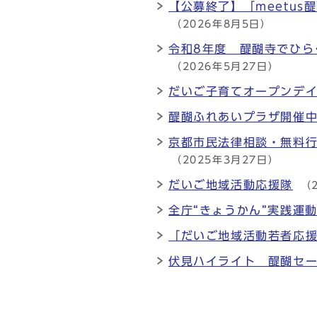
【公募終了】「meetus
（2026年8月5日）
令和8年度 醍醐寺でひら
（2026年5月27日）
だいご子育てオープンデ
醍醐ふれあいプラザ開催
京都市民法律相談・無料
（2025年3月27日）
だいご地域活動応援隊
（
全庁“きょうかん”実践運
「だいご地域活動若者応
伏見ハイライト 醍醐セ