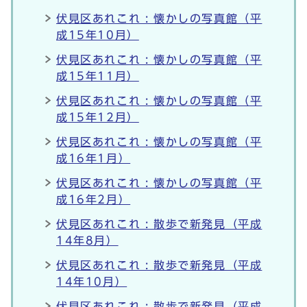
伏見区あれこれ : 懐かしの写真館（平
成15年10月）
伏見区あれこれ : 懐かしの写真館（平
成15年11月）
伏見区あれこれ : 懐かしの写真館（平
成15年12月）
伏見区あれこれ : 懐かしの写真館（平
成16年1月）
伏見区あれこれ : 懐かしの写真館（平
成16年2月）
伏見区あれこれ : 散歩で新発見（平成
14年8月）
伏見区あれこれ : 散歩で新発見（平成
14年10月）
伏見区あれこれ : 散歩で新発見（平成