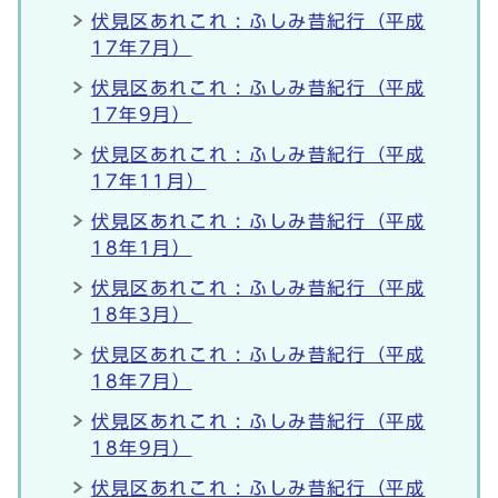
伏見区あれこれ : ふしみ昔紀行（平成
17年7月）
伏見区あれこれ : ふしみ昔紀行（平成
17年9月）
伏見区あれこれ : ふしみ昔紀行（平成
17年11月）
伏見区あれこれ : ふしみ昔紀行（平成
18年1月）
伏見区あれこれ : ふしみ昔紀行（平成
18年3月）
伏見区あれこれ : ふしみ昔紀行（平成
18年7月）
伏見区あれこれ : ふしみ昔紀行（平成
18年9月）
伏見区あれこれ : ふしみ昔紀行（平成