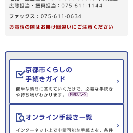
広聴担当・振興担当：075-611-1144
ファックス：
075-611-0634
お電話の際はお掛け間違いにご注意ください
生活情報を探す
京都市くらしの
手続きガイド
簡単な質問に答えていくだけで、必要な手続き
や持ち物がわかります。
オンライン手続き一覧
インターネット上で申請可能な手続きを、条件