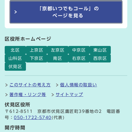
「京都いつでもコール」の
ページを見る
区役所ホームページ
北区
上京区
左京区
中京区
東山区
山科区
下京区
南区
右京区
西京区
伏見区
このサイトの考え方
個人情報の取扱い
著作権・リンク等
サイトマップ
伏見区役所
〒612-8511 京都市伏見区鷹匠町39番地の2 電話番
号：
050-1722-5740
(代表)
開庁時間