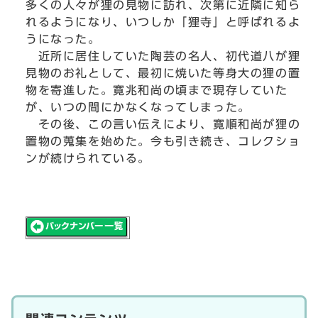
多くの人々が狸の見物に訪れ、次第に近隣に知ら
れるようになり、いつしか「狸寺」と呼ばれるよ
うになった。
近所に居住していた陶芸の名人、初代道八が狸
見物のお礼として、最初に焼いた等身大の狸の置
物を寄進した。寛兆和尚の頃まで現存していた
が、いつの間にかなくなってしまった。
その後、この言い伝えにより、寛順和尚が狸の
置物の蒐集を始めた。今も引き続き、コレクショ
ンが続けられている。