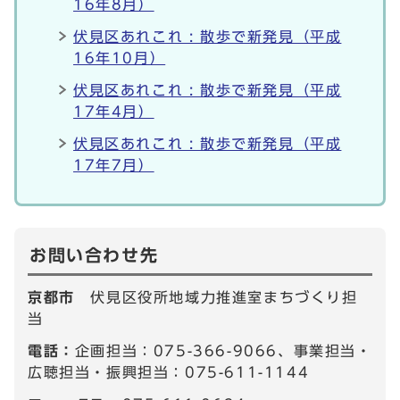
16年8月）
伏見区あれこれ : 散歩で新発見（平成
16年10月）
伏見区あれこれ : 散歩で新発見（平成
17年4月）
伏見区あれこれ : 散歩で新発見（平成
17年7月）
お問い合わせ先
京都市
伏見区役所地域力推進室まちづくり担
当
電話：
企画担当：075-366-9066、事業担当・
広聴担当・振興担当：075-611-1144