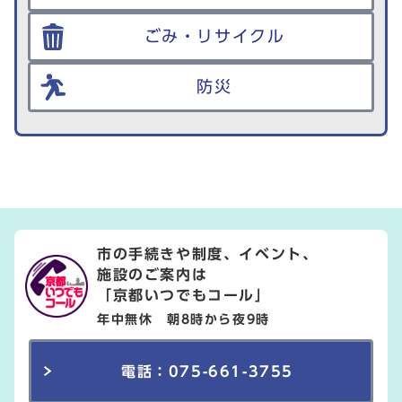
ごみ・リサイクル
防災
市の手続きや制度、イベント、
施設のご案内は
「京都いつでもコール」
年中無休 朝8時から夜9時
電話：075-661-3755