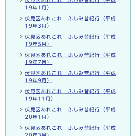
伏見区あれこれ : ふしみ昔紀行（平成
19年1月）
伏見区あれこれ : ふしみ昔紀行（平成
19年3月）
伏見区あれこれ : ふしみ昔紀行（平成
19年5月）
伏見区あれこれ : ふしみ昔紀行（平成
19年7月）
伏見区あれこれ : ふしみ昔紀行（平成
19年9月）
伏見区あれこれ : ふしみ昔紀行（平成
19年11月）
伏見区あれこれ : ふしみ昔紀行（平成
20年1月）
伏見区あれこれ : ふしみ昔紀行（平成
20年3月）