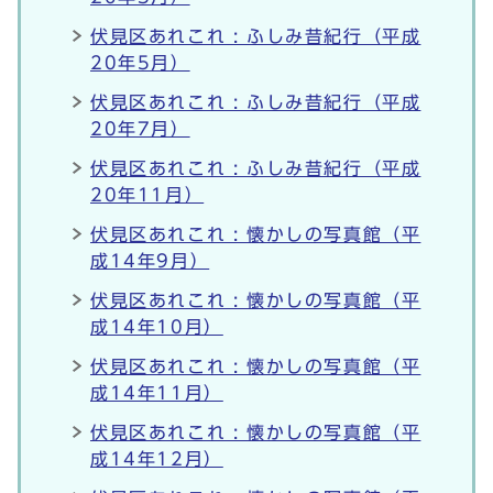
伏見区あれこれ : ふしみ昔紀行（平成
20年5月）
伏見区あれこれ : ふしみ昔紀行（平成
20年7月）
伏見区あれこれ : ふしみ昔紀行（平成
20年11月）
伏見区あれこれ : 懐かしの写真館（平
成14年9月）
伏見区あれこれ : 懐かしの写真館（平
成14年10月）
伏見区あれこれ : 懐かしの写真館（平
成14年11月）
伏見区あれこれ : 懐かしの写真館（平
成14年12月）