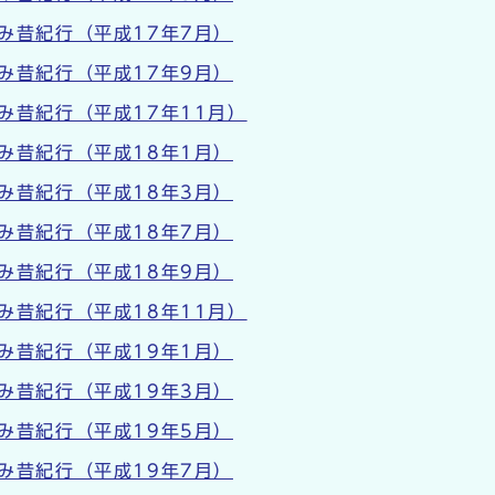
しみ昔紀行（平成17年7月）
しみ昔紀行（平成17年9月）
しみ昔紀行（平成17年11月）
しみ昔紀行（平成18年1月）
しみ昔紀行（平成18年3月）
しみ昔紀行（平成18年7月）
しみ昔紀行（平成18年9月）
しみ昔紀行（平成18年11月）
しみ昔紀行（平成19年1月）
しみ昔紀行（平成19年3月）
しみ昔紀行（平成19年5月）
しみ昔紀行（平成19年7月）