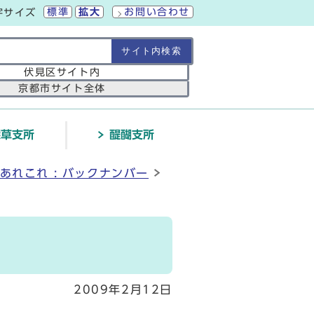
標準
拡大
お問い合わせ
字サイズ
の範囲
伏見区サイト内
京都市サイト全体
深草支所
醍醐支所
あれこれ : バックナンバー
2009年2月12日