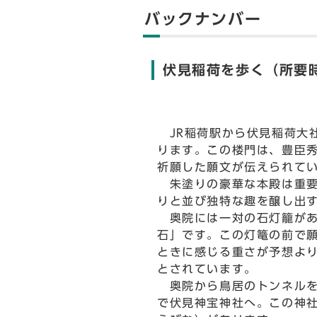
バックナンバー
伏見稲荷を歩く（所要
JR稲荷駅から伏見稲荷大
ります。この楼門は、豊臣
祈願した願文が伝えられて
朱塗りの豪華な本殿は重要
りと並び独特な趣を醸し出
奥院には一対の石灯籠があ
石」です。この灯篭の前で
ときに感じる重さが予想よ
とされています。
奥院から鳥居のトンネルを
で伏見神宝神社へ。この神