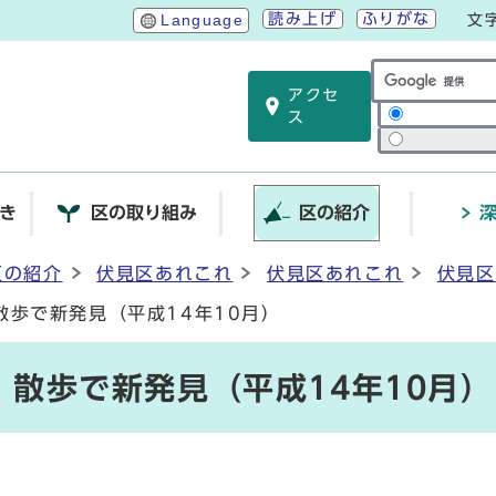
読み上げ
ふりがな
Language
文
アクセ
サイト内検索
ス
き
区の取り組み
区の紹介
区の紹介
伏見区あれこれ
伏見区あれこれ
伏見区
 散歩で新発見（平成14年10月）
: 散歩で新発見（平成14年10月）