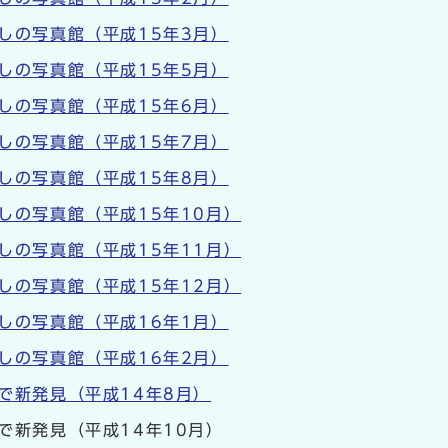
かしの写真館（平成15年3月）
かしの写真館（平成15年5月）
かしの写真館（平成15年6月）
かしの写真館（平成15年7月）
かしの写真館（平成15年8月）
かしの写真館（平成15年10月）
かしの写真館（平成15年11月）
かしの写真館（平成15年12月）
かしの写真館（平成16年1月）
かしの写真館（平成16年2月）
歩で新発見（平成14年8月）
歩で新発見（平成14年10月）