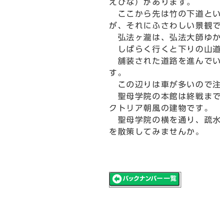
えびな）があります。
ここから先は竹の下道とい
が、それにふさわしい景観
弘法ヶ瀧は、弘法大師ゆか
しばらく行くと下りの山道
舗装された道路を進んでい
す。
この辺りは車が多いので注
聖母学院の本館は終戦まで
クトリア朝風の建物です。
聖母学院の横を通り、疏水
を散策してみませんか。