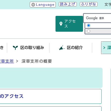
読み上げ
ふりがな
Language
文
アクセ
サイト内検索
ス
き
区の取り組み
区の紹介
深草支所
深草支所の概要
のアクセス