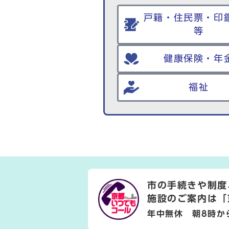
戸籍・住民票・印
等
健康保険・年
福祉
市の手続きや制度
施設のご案内は
「
年中無休 朝8時か