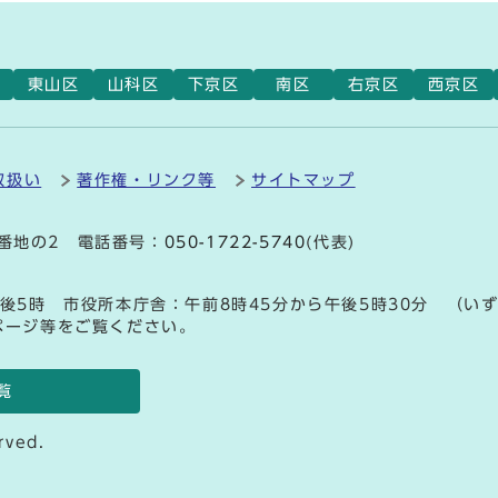
東山区
山科区
下京区
南区
右京区
西京区
取扱い
著作権・リンク等
サイトマップ
9番地の2 電話番号：
050-1722-5740
(代表)
後5時 市役所本庁舎：午前8時45分から午後5時30分 （い
ページ等をご覧ください。
覧
rved.