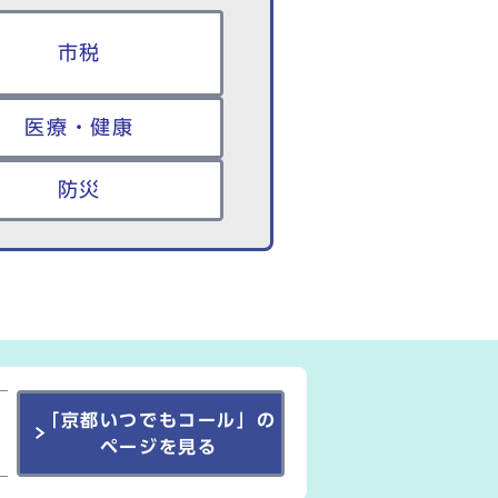
市税
医療・健康
防災
「京都いつでもコール」の
ページを見る