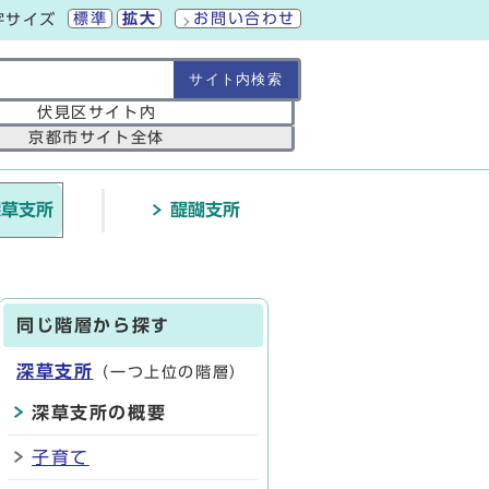
標準
拡大
お問い合わせ
字サイズ
の範囲
伏見区サイト内
京都市サイト全体
深草支所
醍醐支所
同じ階層から探す
深草支所
（一つ上位の階層）
深草支所の概要
子育て