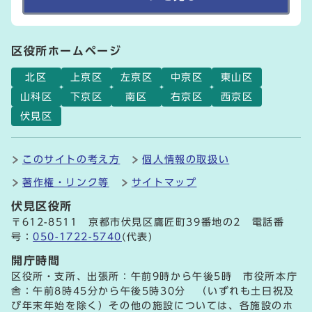
区役所ホームページ
北区
上京区
左京区
中京区
東山区
山科区
下京区
南区
右京区
西京区
伏見区
このサイトの考え方
個人情報の取扱い
著作権・リンク等
サイトマップ
伏見区役所
〒612-8511 京都市伏見区鷹匠町39番地の2 電話番
号：
050-1722-5740
(代表)
開庁時間
区役所・支所、出張所：午前9時から午後5時 市役所本庁
舎：午前8時45分から午後5時30分 （いずれも土日祝及
び年末年始を除く）その他の施設については、各施設のホ