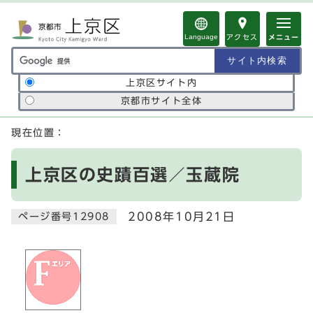
ページの先頭です
Language
アクセス
メニュー
サイト内検索の範囲
上京区サイト内
京都市サイト全体
ここから本文です
現在位置：
上京区の史蹟百選／玉蔵院
2008年10月21日
ページ番号12908