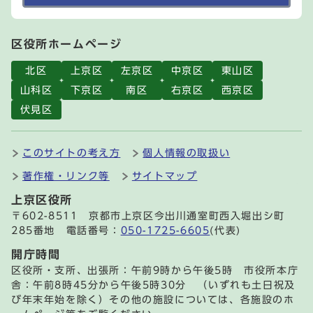
区役所ホームページ
北区
上京区
左京区
中京区
東山区
山科区
下京区
南区
右京区
西京区
伏見区
このサイトの考え方
個人情報の取扱い
著作権・リンク等
サイトマップ
上京区役所
〒602-8511 京都市上京区今出川通室町西入堀出シ町
285番地 電話番号：
050-1725-6605
(代表)
開庁時間
区役所・支所、出張所：午前9時から午後5時 市役所本庁
舎：午前8時45分から午後5時30分 （いずれも土日祝及
び年末年始を除く）その他の施設については、各施設のホ