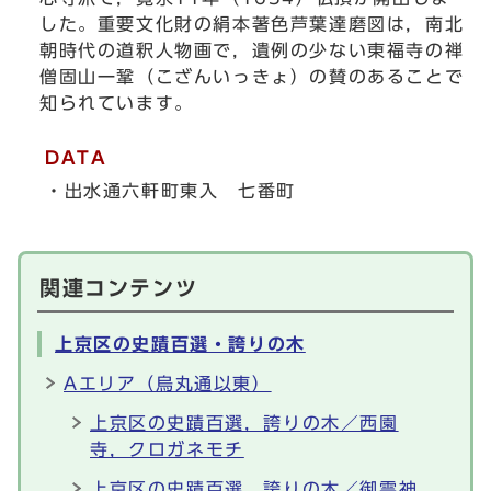
した。重要文化財の絹本著色芦葉達磨図は，南北
朝時代の道釈人物画で，遺例の少ない東福寺の禅
僧固山一鞏（こざんいっきょ）の賛のあることで
知られています。
DATA
・出水通六軒町東入 七番町
関連コンテンツ
上京区の史蹟百選・誇りの木
Aエリア（烏丸通以東）
上京区の史蹟百選，誇りの木／西園
寺，クロガネモチ
上京区の史蹟百選，誇りの木／御霊神