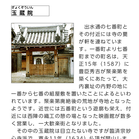
出水通の七番町と
その付近には寺の甍
が軒を連ねていま
す。一番町より七番
町までの町名は，天
正15年（1587）に
豊臣秀吉が聚楽第を
築くにあたって，大
内裏址の内野の地に
一番から七番の組屋敷を置いたことによるといわ
れています。聚楽第廃絶後の荒地が寺地となった
ようです。近世には五番町という遊廓も栄え，付
近には西陣の織工の憩の場となった映画館が数多
く営業し，一大歓楽街となりました。
その中の玉蔵院は目立たない寺ですが臨済宗妙
心寺派で，寛永11年（1634）仏頂が開山しま