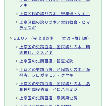
ノキ
上京区民の誇りの木／釜座通・ケヤキ
上京区民の誇りの木／室町教会・ヒマ
ラヤスギ
Eエリア（今出川以南 千本通～堀川通）
上京区の史蹟百選，区民誇りの木／晴
明神社，クスノキ
上京区の史蹟百選／智恵光院
上京区の史蹟百選，区民誇りの木／浄
福寺，クロガネモチ・ケヤキ
上京区の史蹟百選，区民誇りの木／名
和長年戦歿遺蹟，イロハモミジ
上京区の史蹟百選／聚楽第址碑