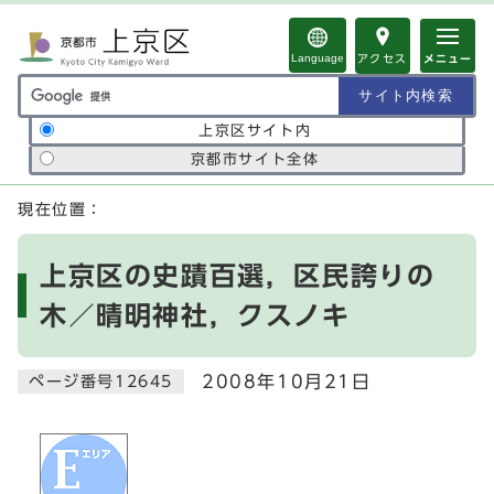
ページの先頭です
Language
アクセス
メニュー
サイト内検索の範囲
上京区サイト内
京都市サイト全体
ここから本文です
現在位置：
上京区の史蹟百選，区民誇りの
木／晴明神社，クスノキ
2008年10月21日
ページ番号12645