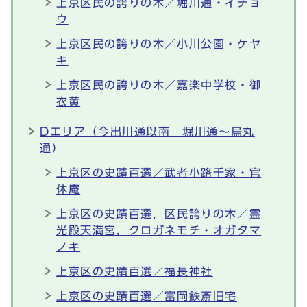
上京区民の誇りの木／堀川通・イチョ
ウ
上京区民の誇りの木／小川公園・ケヤ
キ
上京区民の誇りの木／嘉楽中学校・御
衣黄
Dエリア（今出川通以南 堀川通～烏丸
通）
上京区の史蹟百選／武者小路千家・官
休庵
上京区の史蹟百選，区民誇りの木／霊
光殿天満宮，クロガネモチ・オガタマ
ノキ
上京区の史蹟百選／福長神社
上京区の史蹟百選／富岡鉄斎旧宅