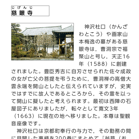
神沢杜口（かんざ
わとこう）や画家山
本梅逸の墓がある慈
眼寺は，曹洞宗で福
聚山と号し，天正16
年（1588）に創建
されました。豊臣秀吉に自刃させられた佐々成政
の女が亡父の菩提を弔うために，曹洞禅の高僧大
雲永瑞を開山としたと伝えられていますが，史実
ではすでに故人であるところから，その霊を以っ
て開山に擬したと考えられます。最初は西陣の石
屋図子にありましたが，転々として寛文3年
（1663）に現在の地へ移りました。本尊は聖観
音座像です。
神沢杜口は京都町奉行の与力で，その勤務の間
に見聞した事柄を200巻にまとめて『翁草（お