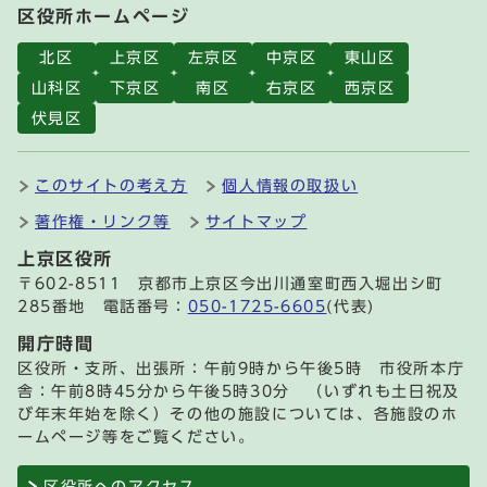
区役所ホームページ
北区
上京区
左京区
中京区
東山区
山科区
下京区
南区
右京区
西京区
伏見区
このサイトの考え方
個人情報の取扱い
著作権・リンク等
サイトマップ
上京区役所
〒602-8511 京都市上京区今出川通室町西入堀出シ町
285番地 電話番号：
050-1725-6605
(代表)
開庁時間
区役所・支所、出張所：午前9時から午後5時 市役所本庁
舎：午前8時45分から午後5時30分 （いずれも土日祝及
び年末年始を除く）その他の施設については、各施設のホ
ームページ等をご覧ください。
区役所へのアクセス