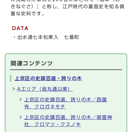
きなぐさ）』と称し，江戸時代の裏面史を知る貴
重な史料です。
DATA
・出水通七本松東入 七番町
関連コンテンツ
上京区の史蹟百選・誇りの木
Aエリア（烏丸通以東）
上京区の史蹟百選，誇りの木／西園
寺，クロガネモチ
上京区の史蹟百選，誇りの木／御霊神
社，クロマツ・クスノキ