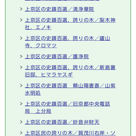
上京区の史蹟百選／清浄華院
上京区の史蹟百選，誇りの木／梨木神
社，エノキ
上京区の史蹟百選，誇りの木／廬山
寺，クロマツ
上京区の史蹟百選／護浄院
上京区の史蹟百選，誇りの木／新島襄
旧邸，ヒマラヤスギ
上京区の史蹟百選 頼山陽書斎／山紫
水明処
上京区の史蹟百選／旧京都中央電話
局 上分局
上京区の史蹟百選／妙音弁財天
上京区民の誇りの木／賀茂川右岸・ソ