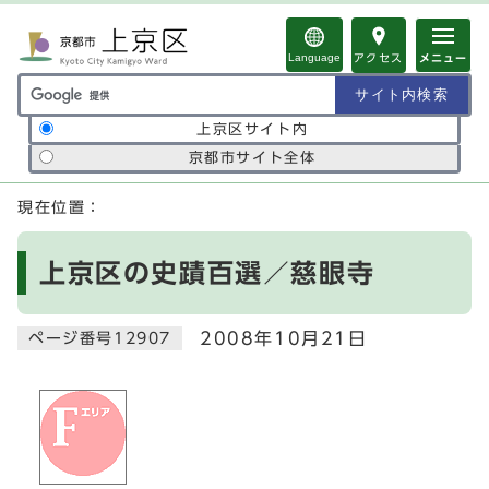
ページの先頭です
Language
アクセス
メニュー
サイト内検索の範囲
上京区サイト内
京都市サイト全体
ここから本文です
現在位置：
上京区の史蹟百選／慈眼寺
2008年10月21日
ページ番号12907