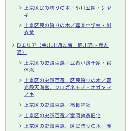
上京区民の誇りの木／小川公園・ケヤ
キ
上京区民の誇りの木／嘉楽中学校・御
衣黄
Dエリア（今出川通以南 堀川通～烏丸
通）
上京区の史蹟百選／武者小路千家・官
休庵
上京区の史蹟百選，区民誇りの木／霊
光殿天満宮，クロガネモチ・オガタマ
ノキ
上京区の史蹟百選／福長神社
上京区の史蹟百選／富岡鉄斎旧宅
上京区の史蹟百選，区民誇りの木／護