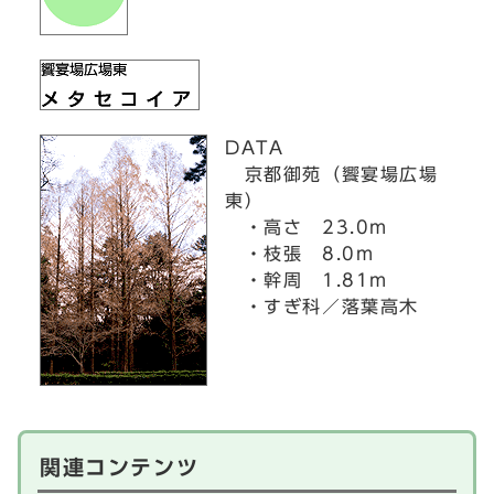
DATA
京都御苑（饗宴場広場
東）
・高さ 23.0m
・枝張 8.0m
・幹周 1.81m
・すぎ科／落葉高木
関連コンテンツ