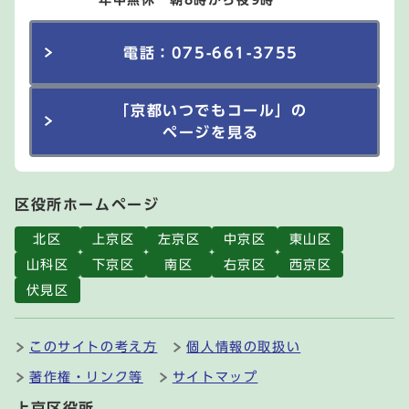
電話：075-661-3755
「京都いつでもコール」の
ページを見る
区役所ホームページ
北区
上京区
左京区
中京区
東山区
山科区
下京区
南区
右京区
西京区
伏見区
このサイトの考え方
個人情報の取扱い
著作権・リンク等
サイトマップ
上京区役所