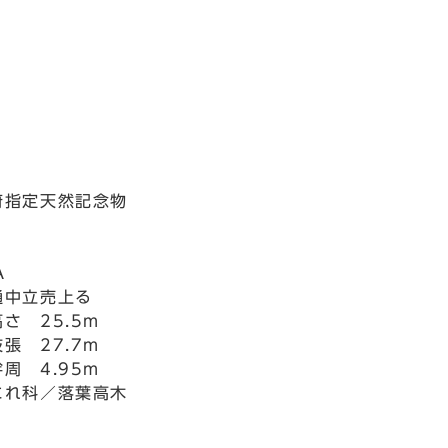
府指定天然記念物
A
通中立売上る
さ 25.5m
張 27.7m
周 4.95m
れ科／落葉高木