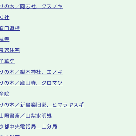
りの木／同志社，クスノキ
神社
原口道標
禅寺
泉家住宅
浄華院
りの木／梨木神社，エノキ
りの木／廬山寺，クロマツ
浄院
りの木／新島襄旧邸，ヒマラヤスギ
山陽書斎／山紫水明処
京都中央電話局 上分局