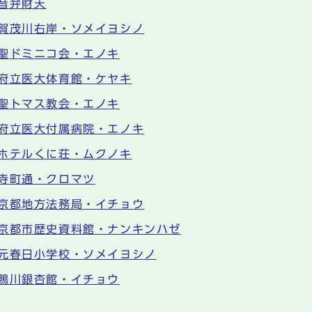
音弁財天
賀茂川右岸・ソメイヨシノ
聖ドミニコ会・エノキ
府立医大体育館・ケヤキ
聖トマス教会・エノキ
府立医大付属病院・エノキ
ホテルくに荘・ムクノキ
寺町通・クロマツ
京都地方法務局・イチョウ
京都市歴史資料館・ナンキンハゼ
元春日小学校・ソメイヨシノ
鴨川銀杏館・イチョウ