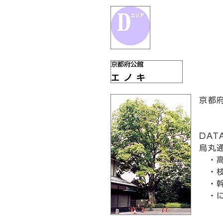
京都
DAT
烏丸
・高
・枝
・幹
・に