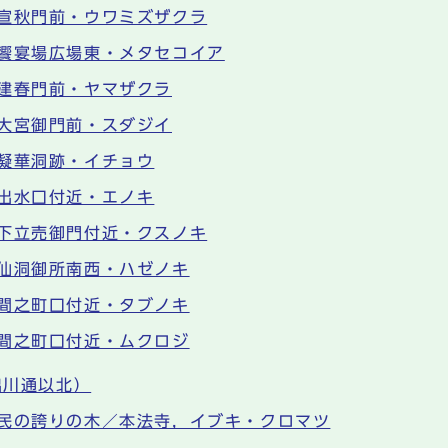
宣秋門前・ウワミズザクラ
饗宴場広場東・メタセコイア
建春門前・ヤマザクラ
大宮御門前・スダジイ
凝華洞跡・イチョウ
出水口付近・エノキ
下立売御門付近・クスノキ
仙洞御所南西・ハゼノキ
間之町口付近・タブノキ
間之町口付近・ムクロジ
出川通以北）
民の誇りの木／本法寺，イブキ・クロマツ