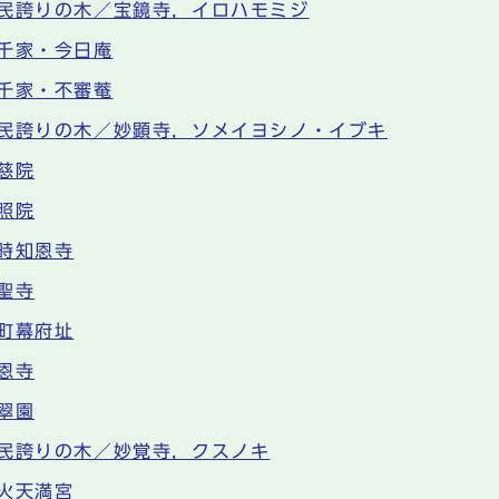
民誇りの木／宝鏡寺，イロハモミジ
千家・今日庵
千家・不審菴
民誇りの木／妙顕寺，ソメイヨシノ・イブキ
慈院
照院
時知恩寺
聖寺
町幕府址
恩寺
翠園
民誇りの木／妙覚寺，クスノキ
火天満宮