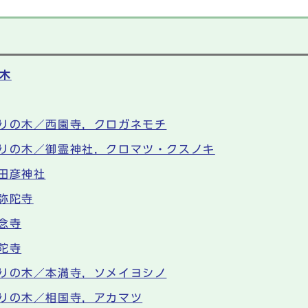
木
りの木／西園寺，クロガネモチ
りの木／御霊神社，クロマツ・クスノキ
田彦神社
弥陀寺
念寺
陀寺
りの木／本満寺，ソメイヨシノ
りの木／相国寺，アカマツ