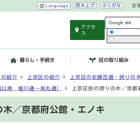
読み上げ
ふりがな
Language
文
アクセ
サイト内検索
ス
暮らし・手続き
区の取り組み
区の紹介
上京区の紹介
上京区の史蹟百選・誇りの
通以南 堀川通～烏丸通）
上京区民の誇りの木／京都
の木／京都府公館・エノキ