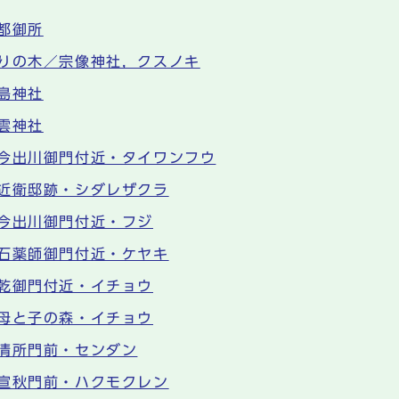
都御所
りの木／宗像神社，クスノキ
島神社
雲神社
今出川御門付近・タイワンフウ
近衛邸跡・シダレザクラ
今出川御門付近・フジ
石薬師御門付近・ケヤキ
乾御門付近・イチョウ
母と子の森・イチョウ
清所門前・センダン
宣秋門前・ハクモクレン