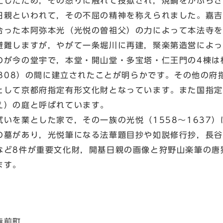
上したため，その怒りに触れて投獄され，焼鍋をかぶらさ
日親といわれて，その不屈の精神を称えられました。嘉吉
合った本阿弥本光（光悦の曽祖父）の力によって本法寺を
難しますが，やがて一条堀川に再建，聚楽第造営によっ
のが今の堂宇で，本堂・開山堂・多宝塔・仁王門の4棟は
1808）の間に建立されたことが明らかです。その他の
として京都府指定有形文化財となっています。また国指定
え）の庭と呼ばれています。
いを業とした家で，その一族の光悦（1558～1637
の墓があり，光悦筆になる法華題目抄や如説修行抄，長谷
など8件が重要文化財，開基日親の画像と狩野山楽筆の唐
ます。
寺前町