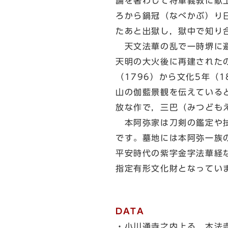
論を著わして将軍義教に献
ろから鍋冠（なべかぶ）り
たあと出獄し，獄中で知り
天文法華の乱で一時堺に避
天明の大火後に再建された
（1796）から文化5年（
山の伽藍景観を伝えている
放な作で，三巴（みつども
本阿弥家は刀剣の鑑定や拭
です。墓地には本阿弥一族
平安時代の紫字金字法華経
指定有形文化財となってい
DATA
・小川通寺之内上る 本法