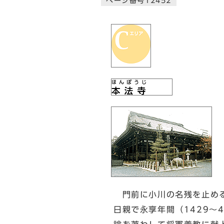
ページ番号12452
門前に小川の名残を止める
日親で永享年間（1429