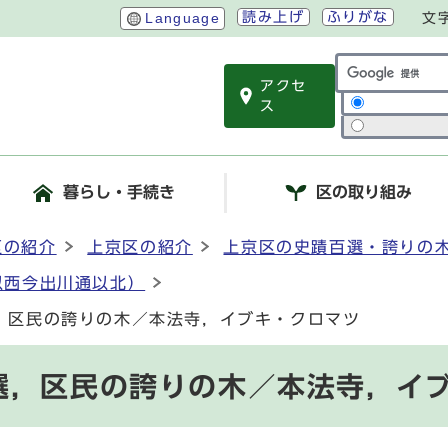
読み上げ
ふりがな
Language
文
アクセ
サイト内検索
ス
暮らし・手続き
区の取り組み
区の紹介
上京区の紹介
上京区の史蹟百選・誇りの
以西今出川通以北）
，区民の誇りの木／本法寺，イブキ・クロマツ
選，区民の誇りの木／本法寺，イ