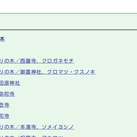
木
りの木／西園寺，クロガネモチ
りの木／御霊神社，クロマツ・クスノキ
田彦神社
弥陀寺
念寺
陀寺
りの木／本満寺，ソメイヨシノ