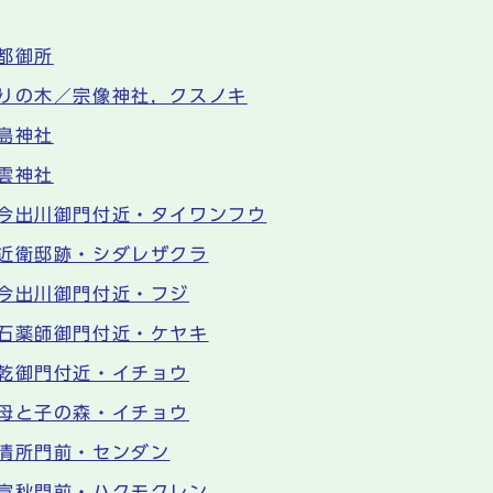
都御所
りの木／宗像神社，クスノキ
島神社
雲神社
今出川御門付近・タイワンフウ
近衛邸跡・シダレザクラ
今出川御門付近・フジ
石薬師御門付近・ケヤキ
乾御門付近・イチョウ
母と子の森・イチョウ
清所門前・センダン
宣秋門前・ハクモクレン