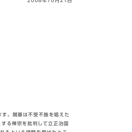
2008年10月21日
ます。開基は不受不施を唱えた
とする禅宗を批判して立正治国