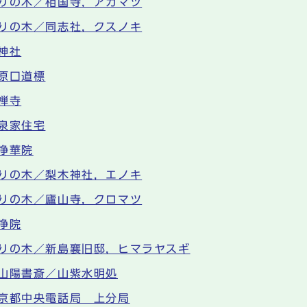
りの木／相国寺，アカマツ
りの木／同志社，クスノキ
神社
原口道標
禅寺
泉家住宅
浄華院
りの木／梨木神社，エノキ
りの木／廬山寺，クロマツ
浄院
りの木／新島襄旧邸，ヒマラヤスギ
山陽書斎／山紫水明処
京都中央電話局 上分局