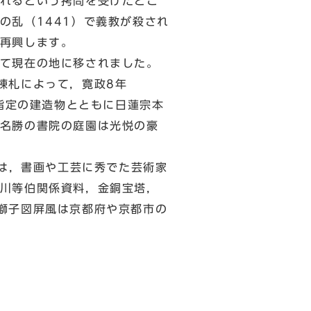
れるという拷問を受けたとこ
の乱（1441）で義教が殺され
再興します。
て現在の地に移されました。
棟札によって，寛政8年
府指定の建造物とともに日蓮宗本
名勝の書院の庭園は光悦の豪
）は，書画や工芸に秀でた芸術家
川等伯関係資料，金銅宝塔，
獅子図屏風は京都府や京都市の