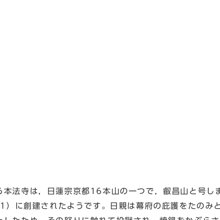
本法寺は，日蓮宗京都16本山の一つで，叡昌山と号し
～41）に創建されたようです。日親は幕府の庇護をたのみ