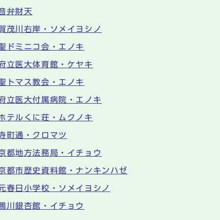
音弁財天
賀茂川右岸・ソメイヨシノ
聖ドミニコ会・エノキ
府立医大体育館・ケヤキ
聖トマス教会・エノキ
府立医大付属病院・エノキ
ホテルくに荘・ムクノキ
寺町通・クロマツ
京都地方法務局・イチョウ
京都市歴史資料館・ナンキンハゼ
元春日小学校・ソメイヨシノ
鴨川銀杏館・イチョウ