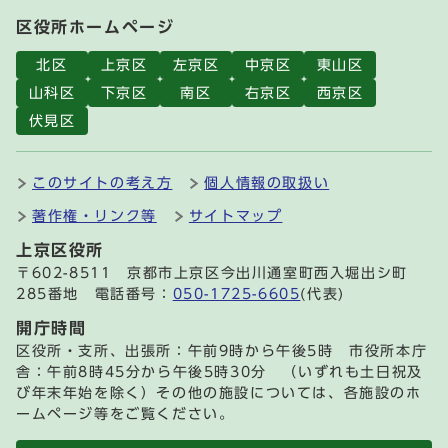
区役所ホームページ
北区
上京区
左京区
中京区
東山区
山科区
下京区
南区
右京区
西京区
伏見区
このサイトの考え方
個人情報の取扱い
著作権・リンク等
サイトマップ
上京区役所
〒602-8511 京都市上京区今出川通室町西入堀出シ町
285番地 電話番号：
050-1725-6605
(代表)
開庁時間
区役所・支所、出張所：午前9時から午後5時 市役所本庁
舎：午前8時45分から午後5時30分 （いずれも土日祝及
び年末年始を除く）その他の施設については、各施設のホ
ームページ等をご覧ください。