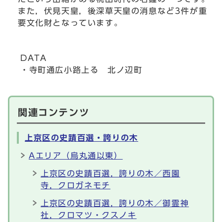
また，伏見天皇，後深草天皇の消息など3件が重
要文化財となっています。
DATA
・寺町通広小路上る 北ノ辺町
関連コンテンツ
上京区の史蹟百選・誇りの木
Aエリア（烏丸通以東）
上京区の史蹟百選，誇りの木／西園
寺，クロガネモチ
上京区の史蹟百選，誇りの木／御霊神
社，クロマツ・クスノキ