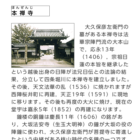
大久保彦左衛門の
墓がある本禅寺は法
華宗陣門流の大本山
で，応永13年
（1406），宗祖日
蓮の本旨を継承した
という越後出身の日陣が法兄日伝との法論の結
果，分立して四条堀川に本禅寺を建立しました。
その後，天文法華の乱（1536）に焼かれますが
西陣桜井町に再建，天正19年（1591）に現地
に移ります。その後も再度の大火に焼け，現在の
堂宇は嘉永5年（1852）の再建になります。
鐘楼の銅鐘は慶長11年（1606）の銘があ
り，大坂法安寺（生玉大明神）の鐘が大坂の役の
陣鐘に使われ，大久保彦左衛門が菩提寺に寄進し
たという由緒がある桃山時代の名鐘の一つです。