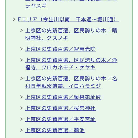
ラヤスギ
Eエリア（今出川以南 千本通～堀川通）
上京区の史蹟百選，区民誇りの木／晴
明神社，クスノキ
上京区の史蹟百選／智恵光院
上京区の史蹟百選，区民誇りの木／浄
福寺，クロガネモチ・ケヤキ
上京区の史蹟百選，区民誇りの木／名
和長年戦歿遺蹟，イロハモミジ
上京区の史蹟百選／聚楽第址碑
上京区の史蹟百選／桜宮神社
上京区の史蹟百選／平安宮址
上京区の史蹟百選／鵺池