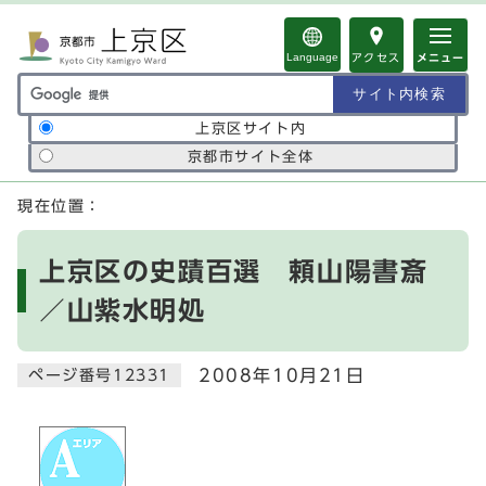
ページの先頭です
Language
アクセス
メニュー
サイト内検索の範囲
上京区サイト内
京都市サイト全体
ここから本文です
現在位置：
上京区の史蹟百選 頼山陽書斎
／山紫水明処
2008年10月21日
ページ番号12331