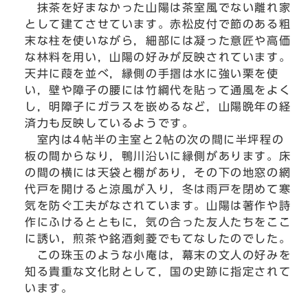
抹茶を好まなかった山陽は茶室風でない離れ家
として建てさせています。赤松皮付で節のある粗
末な柱を使いながら，細部には凝った意匠や高価
な林料を用い，山陽の好みが反映されています。
天井に葭を並べ，縁側の手摺は水に強い栗を使
い，壁や障子の腰には竹綱代を貼って通風をよく
し，明障子にガラスを嵌めるなど，山陽晩年の経
済力も反映しているようです。
室内は4帖半の主室と2帖の次の間に半坪程の
板の間からなり，鴨川沿いに縁側があります。床
の間の横には天袋と棚があり，その下の地窓の網
代戸を開けると涼風が入り，冬は雨戸を閉めて寒
気を防ぐ工夫がなされています。山陽は著作や詩
作にふけるとともに，気の合った友人たちをここ
に誘い，煎茶や銘酒剣菱でもてなしたのでした。
この珠玉のような小庵は，幕末の文人の好みを
知る貴重な文化財として，国の史跡に指定されて
います。