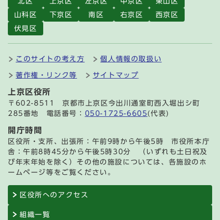
北区
上京区
左京区
中京区
東山区
山科区
下京区
南区
右京区
西京区
伏見区
このサイトの考え方
個人情報の取扱い
著作権・リンク等
サイトマップ
上京区役所
〒602-8511 京都市上京区今出川通室町西入堀出シ町
285番地 電話番号：
050-1725-6605
(代表)
開庁時間
区役所・支所、出張所：午前9時から午後5時 市役所本庁
舎：午前8時45分から午後5時30分 （いずれも土日祝及
び年末年始を除く）その他の施設については、各施設のホ
ームページ等をご覧ください。
区役所へのアクセス
組織一覧