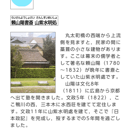
丸太町橋の西端から上流
側を見ますと，民家の間に
藁葺の小さな建物がありま
す。ここは幕末の儒学者と
して著名な頼山陽（1780
～1832）が晩年に書斎と
していた山紫水明處です。
山陽は文化8年
（1811）に広島から京都
へ出て塾を開きました。文政5年（1822），こ
こ鴨川の西，三本木に水西荘を建てて定住しま
す。文政11年に山紫水明處を建て，そこで『日
本政記』を完成し，歿するまでの5年間を過ごし
ました。