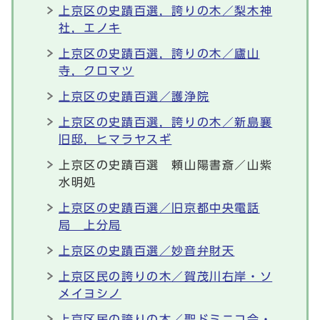
上京区の史蹟百選，誇りの木／梨木神
社，エノキ
上京区の史蹟百選，誇りの木／廬山
寺，クロマツ
上京区の史蹟百選／護浄院
上京区の史蹟百選，誇りの木／新島襄
旧邸，ヒマラヤスギ
上京区の史蹟百選 頼山陽書斎／山紫
水明処
上京区の史蹟百選／旧京都中央電話
局 上分局
上京区の史蹟百選／妙音弁財天
上京区民の誇りの木／賀茂川右岸・ソ
メイヨシノ
上京区民の誇りの木／聖ドミニコ会・